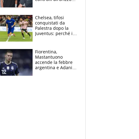
e il possibile
sacrificio per lo US
Open
Chelsea, tifosi
conquistati da
Palestra dopo la
Juventus: perché i
fan dei Blues sono
pazzi dell’azzurro
Fiorentina,
Mastantuono
accende la febbre
argentina e Adani
impazzisce. Ma
Antognoni ‘rovina la
festa’ a Commisso