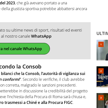
 del 2023
, che già avevano portato a una
re della giustizia sportiva potrebbe abbattersi ancora
o su ultime news di sport, risultati ed eventi
ULTI
ti al nostro canale
WhatsApp
ra nel canale WhatsApp
econdo la Consob
o
bilanci che la Consob, l’autorità di vigilanza sui
n conformi
”
. Secondo le verifiche, il club avrebbe
non corretta, malgrado le sanzioni precedenti.
etterebbe in discussione la credibilità del progetto
reve l’inchiesta della Procura di Roma sarà chiusa e,
ero trasmessi a Chiné e alla Procura FIGC
.