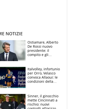
ME NOTIZIE
Ostiamare, Alberto
De Rossi nuovo
presidente: il
compito e gli
obiettivi ricevuti dal
figlio Daniele
Italvolley, infortunio
per Orro, Velasco
convoca Allaoui: le
condizioni della
palleggiatrice per gli
Europei
Sinner, il ginocchio
mette Cincinnati a
rischio: nuovi
controlli all’orizzonte