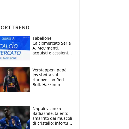
ORT TREND
Tabellone
Calciomercato Serie
A. Movimenti,
acquisti e cessioni:
estate 2026-27
Verstappen, papà
Jos sbotta sul
rinnovo con Red
Bull. Hakkinen
avverte McLaren:
“Prendere Max
sarebbe un rischio”
Napoli vicino a
Badiashile, talento
smarrito dai muscoli
di cristallo: infortuni
a raffica negli ultimi