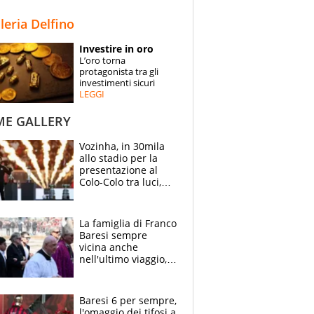
STORIE
lleria Delfino
SPECIALI
Investire in oro
L’oro torna
ESPERTI
protagonista tra gli
investimenti sicuri
LEGGI
CONTATTI
ME GALLERY
Vozinha, in 30mila
allo stadio per la
presentazione al
Colo-Colo tra luci,
spettacolo, elicotteri
e paracadutisti
La famiglia di Franco
Baresi sempre
vicina anche
nell'ultimo viaggio,
la moglie Maura, i
figli e i suoi cari
circondati
Baresi 6 per sempre,
dall'affetto dei tifosi
l'omaggio dei tifosi a