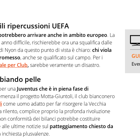
ili ripercussioni UEFA
potrebbero arrivare anche in ambito europeo
. La
anno difficile, rischierebbe ora una squalifica dalle
i Nyon da questo punto di vista è chiaro:
chi viola
GUI
tromesso
, anche se qualificato sul campo. Per i
Even
le per Club
,
sarebbe veramente un disastro.
biando pelle
 per una
Juventus che è in piena fase di
enza il progetto Motta-Giuntoli, il club bianconero
i
come uomo adatto per far risorgere la Vecchia
a rilento, complice proprio la profonda rivoluzione
a non conformità dei bilanci potrebbe costituire
alle ultime notizie sul
patteggiamento chiesto da
ra inchiesta plusvalenze.