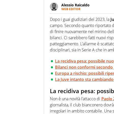
Alessio Raicaldo
WEB EDITOR
Un figlio che si chiama Diego e l
quale filo conduttore irrinunci
Dopo i guai giudiziari del 2023, la
J
indaga, approfondisce e scand
campo. Secondo quanto riportato dal 
di finire nuovamente nel mirino della 
bilanci. Ci sarebbero fatti nuovi ri
patteggiamento. L’allarme è scattato
disciplinari, sia in Serie A che in a
La recidiva pesa: possibile nu
Bilanci non conformi secondo
Europa a rischio: possibili rip
La Juve intanto sta cambiando 
La recidiva pesa: possi
Non è una novità l’attacco di
Paolo Z
giornalista, il club bianconero dov
irregolari in ambito contabile. Una 