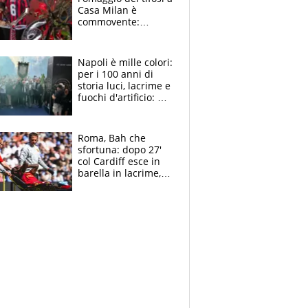
Casa Milan è
commovente:
maglie, bandiere,
sciarpe, lacrime e
bigliettini
Napoli è mille colori:
per i 100 anni di
storia luci, lacrime e
fuochi d'artificio: De
Laurentiis salta al
coro anti-Juve
Roma, Bah che
sfortuna: dopo 27'
col Cardiff esce in
barella in lacrime,
Dybala rigore da
schiaffi, i giallorossi
prendono 3 gol in
45'