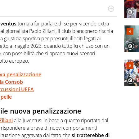
a tesi di laurea sugli stadi di proprietà in Italia. Il calcio
abile tra passione e professione. Per Virgilio Sport
uventus
torna a far parlare di sé per vicende extra-
aglia l'universo mondo dello sport per antonomasia
giornalista Paolo Ziliani, il club bianconero rischia
giustizia sportiva per presunti illeciti legati ai
spetto a maggio 2023, quando tutto fu chiuso con un
, con possibilità che si aprano nuovi scenari
mbito europeo.
ova penalizzazione
 la Consob
ercussioni UEFA
pelle
bile nuova penalizzazione
iliani
alla Juventus. In base a quanto riportato dal
rà rispondere a breve di nuovi comportamenti
situazione aggravata dal fatto che
si tratterebbe di