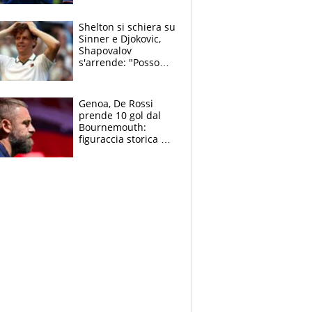
3 anni
Shelton si schiera su
Sinner e Djokovic,
Shapovalov
s'arrende: "Posso
battere tutti tranne
Jannik e Alcaraz"
Genoa, De Rossi
prende 10 gol dal
Bournemouth:
figuraccia storica ed
è allarme per il
mercato di Lopez