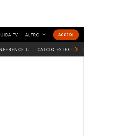
UIDA TV
ALTRO
ACCEDI
NFERENCE L.
CALENDARI E CLASSIFICHE
CALCIO ESTERO
SUPERCOPPA ITALIAN
ALTRI SPORT
MONDIALI 2026
OLIMPIADI
GOSSIP
LIFESTYLE