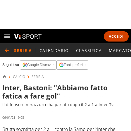
ACCEDI
SERIE A
CALENDARIO
CLASSIFICA
MARCATO
Seguici su:
Google Discover
Fonti preferite
CALCIO
SERIE A
Inter, Bastoni: "Abbiamo fatto
fatica a fare gol"
Il difensore nerazzurro ha parlato dopo il 2 a 1 a Inter Tv
06/01/21 19:08
Brutta socntitta per 2 a 1 contro la Samp per l’Inter che