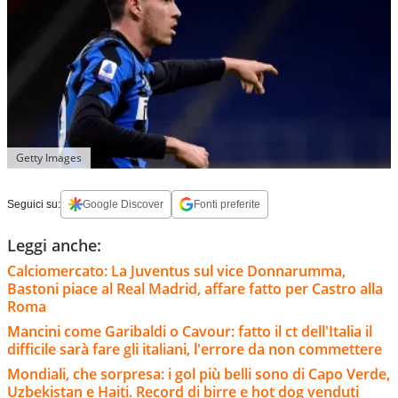
Getty Images
Seguici su:
Google Discover
Fonti preferite
Leggi anche:
Calciomercato: La Juventus sul vice Donnarumma,
Bastoni piace al Real Madrid, affare fatto per Castro alla
Roma
Mancini come Garibaldi o Cavour: fatto il ct dell'Italia il
difficile sarà fare gli italiani, l'errore da non commettere
Mondiali, che sorpresa: i gol più belli sono di Capo Verde,
Uzbekistan e Haiti. Record di birre e hot dog venduti