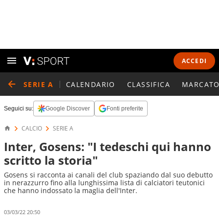
ACCEDI
SERIE A
CALENDARIO
CLASSIFICA
MARCATO
Seguici su:
Google Discover
Fonti preferite
CALCIO
SERIE A
Inter, Gosens: "I tedeschi qui hanno
scritto la storia"
Gosens si racconta ai canali del club spaziando dal suo debutto
in nerazzurro fino alla lunghissima lista di calciatori teutonici
che hanno indossato la maglia dell'Inter.
03/03/22 20:50