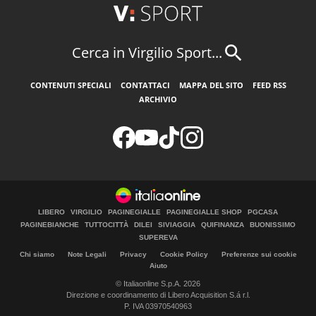
Cerca in Virgilio Sport...
CONTENUTI SPECIALI
CONTATTACI
MAPPA DEL SITO
FEED RSS
ARCHIVIO
LIBERO
VIRGILIO
PAGINEGIALLE
PAGINEGIALLE SHOP
PGCASA
PAGINEBIANCHE
TUTTOCITTÀ
DILEI
SIVIAGGIA
QUIFINANZA
BUONISSIMO
SUPEREVA
Chi siamo
Note Legali
Privacy
Cookie Policy
Preferenze sui cookie
Aiuto
© Italiaonline S.p.A. 2026
Direzione e coordinamento di Libero Acquisition S.á r.l.
P. IVA 03970540963