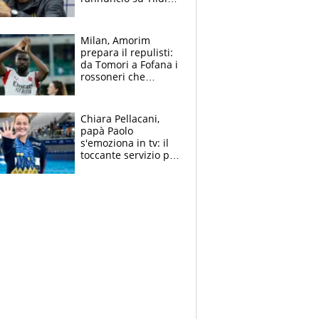
e la risposta su
Bastoni
Milan, Amorim
prepara il repulisti:
da Tomori a Fofana i
rossoneri che
rischiano il “taglio”
Chiara Pellacani,
papà Paolo
s'emoziona in tv: il
toccante servizio per
il TG di LA7 dopo i 5
ori agli Europei