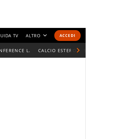
UIDA TV
ALTRO
ACCEDI
NFERENCE L.
CALENDARI E CLASSIFICHE
CALCIO ESTERO
SUPERCOPPA ITALIAN
ALTRI SPORT
MONDIALI 2026
OLIMPIADI
GOSSIP
LIFESTYLE