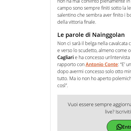
non ha mai convinto pienamente in 
campo sono sempre finiti sotto la le
salentino che sembra aver finito i bo
della vittoria finale.
Le parole di Nainggolan
Non ci sarà il belga nella cavalcata c
e verso lo scudetto, almeno come obi
Cagliari
e ha concesso un’intervista 
rapporto con
Antonio Conte
: “E’ 
dopo avermi concesso solo otto minu
tutto. Ma io non ho aperto polemic
così”.
Vuoi essere sempre aggiornat
live? Iscrivi
Ent