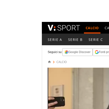
CALCIO
C
SERIE A
SERIE B
SERIE C
Seguici su:
Google Discover
Fonti pr
CALCIO