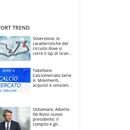
ORT TREND
Silverstone, le
caratteristiche del
circuito dove si
corre il Gp di Gran
Bretagna del
Motomondiale
Tabellone
Calciomercato Serie
A. Movimenti,
acquisti e cessioni:
estate 2026-27
Ostiamare, Alberto
De Rossi nuovo
presidente: il
compito e gli
obiettivi ricevuti dal