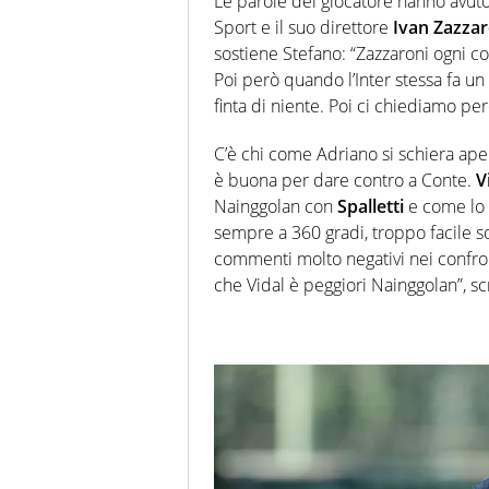
Le parole del giocatore hanno avuto 
Sport e il suo direttore
Ivan Zazzar
sostiene Stefano: “Zazzaroni ogni cos
Poi però quando l’Inter stessa fa u
finta di niente. Poi ci chiediamo per
C’è chi come Adriano si schiera ap
è buona per dare contro a Conte.
V
Nainggolan con
Spalletti
e come lo 
sempre a 360 gradi, troppo facile so
commenti molto negativi nei confront
che Vidal è peggiori Nainggolan”, s