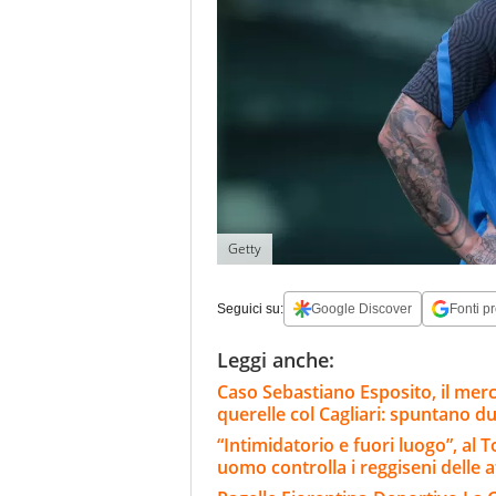
Getty
Seguici su:
Google Discover
Fonti pr
Leggi anche:
Caso Sebastiano Esposito, il merc
querelle col Cagliari: spuntano du
“Intimidatorio e fuori luogo”, al
uomo controlla i reggiseni delle a