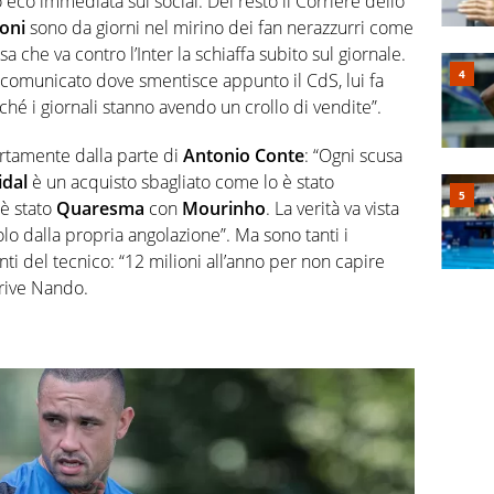
eco immediata sui social. Del resto il Corriere dello
oni
sono da giorni nel mirino dei fan nerazzurri come
a che va contro l’Inter la schiaffa subito sul giornale.
n comunicato dove smentisce appunto il CdS, lui fa
ché i giornali stanno avendo un crollo di vendite”.
ertamente dalla parte di
Antonio Conte
: “Ogni scusa
idal
è un acquisto sbagliato come lo è stato
è stato
Quaresma
con
Mourinho
. La verità va vista
lo dalla propria angolazione”. Ma sono tanti i
i del tecnico: “12 milioni all’anno per non capire
crive Nando.