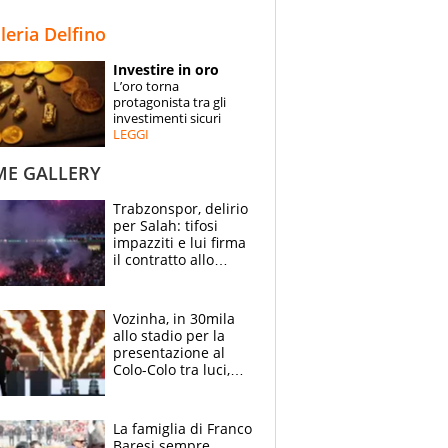
STORIE
lleria Delfino
SPECIALI
Investire in oro
L’oro torna
ESPERTI
protagonista tra gli
investimenti sicuri
LEGGI
CONTATTI
ME GALLERY
Trabzonspor, delirio
per Salah: tifosi
impazziti e lui firma
il contratto allo
stadio
Vozinha, in 30mila
allo stadio per la
presentazione al
Colo-Colo tra luci,
spettacolo, elicotteri
e paracadutisti
La famiglia di Franco
Baresi sempre