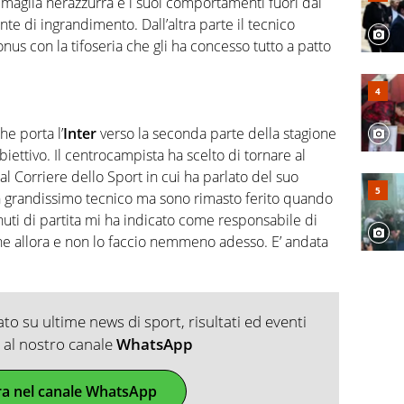
maglia nerazzurra e i suoi comportamenti fuori dal
nte di ingrandimento. Dall’altra parte il tecnico
nus con la tifoseria che gli ha concesso tutto a patto
he porta l’
Inter
verso la seconda parte della stagione
ettivo. Il centrocampista ha scelto di tornare al
al Corriere dello Sport in cui ha parlato del suo
un grandissimo tecnico ma sono rimasto ferito quando
ti di partita mi ha indicato come responsabile di
he allora e non lo faccio nemmeno adesso. E’ andata
o su ultime news di sport, risultati ed eventi
ti al nostro canale
WhatsApp
ra nel canale WhatsApp