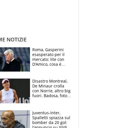
ME NOTIZIE
Roma, Gasperini
esasperato per il
mercato: lite con
D’Amico, cosa è
successo dopo il flop
per Nusa
Disastro Montreal,
De Minaur crolla
con Norrie, altro big
fuori. Badosa, foto
dall'ospedale e fan
preoccupati
Juventus-Inter,
Spalletti spiazza sul
bomber da 20 gol:
l’annuncio su Yildiz