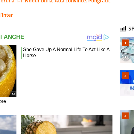
oruña 1-1: Ndour brilla, Atta convince. Pongracic
'Inter
SP