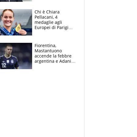
figlio Daniele
Chi è Chiara
Pellacani, 4
medaglie agli
Europei di Parigi
2026, papà
Giampaolo
giornalista, mamma
Fiorentina,
insegnante e il
Mastantuono
fratello calciatore
accende la febbre
argentina e Adani
impazzisce. Ma
Antognoni ‘rovina la
festa’ a Commisso