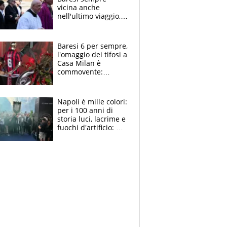
vicina anche
nell'ultimo viaggio,
la moglie Maura, i
figli e i suoi cari
circondati
Baresi 6 per sempre,
dall'affetto dei tifosi
l'omaggio dei tifosi a
Casa Milan è
commovente:
maglie, bandiere,
sciarpe, lacrime e
bigliettini
Napoli è mille colori:
per i 100 anni di
storia luci, lacrime e
fuochi d'artificio: De
Laurentiis salta al
coro anti-Juve