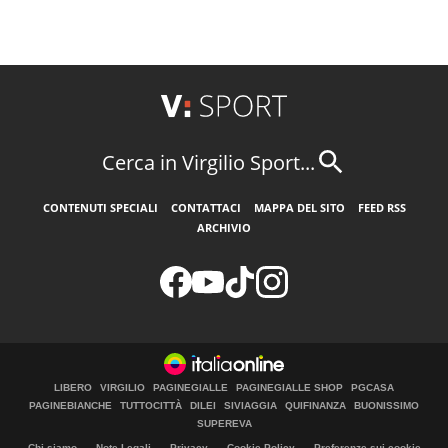
Cerca in Virgilio Sport...
CONTENUTI SPECIALI
CONTATTACI
MAPPA DEL SITO
FEED RSS
ARCHIVIO
LIBERO
VIRGILIO
PAGINEGIALLE
PAGINEGIALLE SHOP
PGCASA
PAGINEBIANCHE
TUTTOCITTÀ
DILEI
SIVIAGGIA
QUIFINANZA
BUONISSIMO
SUPEREVA
Chi siamo
Note Legali
Privacy
Cookie Policy
Preferenze sui cookie