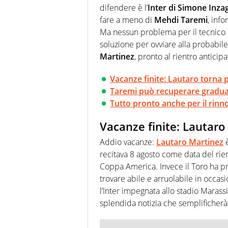
difendere è l’
Inter di Simone Inza
fare a meno di
Mehdi Taremi
, inf
Ma nessun problema per il tecnico de
soluzione per ovviare alla probabile 
Martinez
, pronto al rientro antici
Vacanze finite: Lautaro torna 
Taremi può recuperare gradu
Tutto pronto anche per il rinn
Vacanze finite: Lautaro
Addio vacanze:
Lautaro Martinez
è
recitava 8 agosto come data del rien
Coppa America. Invece il Toro ha pref
trovare abile e arruolabile in occa
l’Inter impegnata allo stadio Marassi
splendida notizia che semplificher