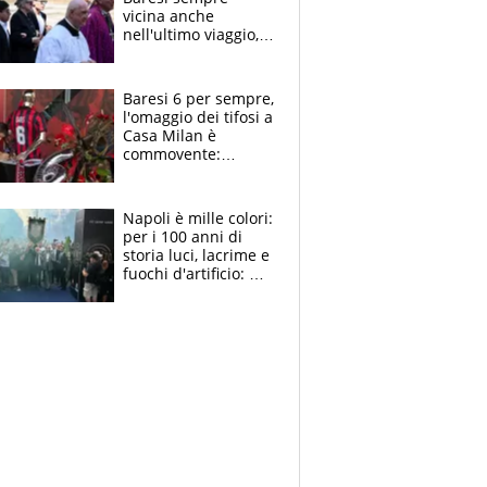
vicina anche
nell'ultimo viaggio,
la moglie Maura, i
figli e i suoi cari
circondati
Baresi 6 per sempre,
dall'affetto dei tifosi
l'omaggio dei tifosi a
Casa Milan è
commovente:
maglie, bandiere,
sciarpe, lacrime e
bigliettini
Napoli è mille colori:
per i 100 anni di
storia luci, lacrime e
fuochi d'artificio: De
Laurentiis salta al
coro anti-Juve