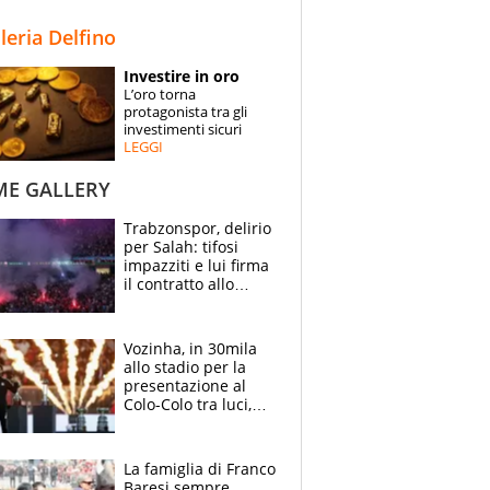
STORIE
lleria Delfino
SPECIALI
Investire in oro
L’oro torna
ESPERTI
protagonista tra gli
investimenti sicuri
LEGGI
CONTATTI
ME GALLERY
Trabzonspor, delirio
per Salah: tifosi
impazziti e lui firma
il contratto allo
stadio
Vozinha, in 30mila
allo stadio per la
presentazione al
Colo-Colo tra luci,
spettacolo, elicotteri
e paracadutisti
La famiglia di Franco
Baresi sempre