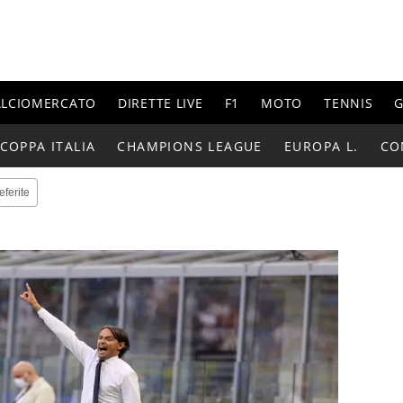
ALCIOMERCATO
DIRETTE LIVE
F1
MOTO
TENNIS
G
COPPA ITALIA
CHAMPIONS LEAGUE
EUROPA L.
CO
eferite