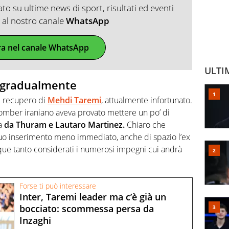
o su ultime news di sport, risultati ed eventi
ti al nostro canale
WhatsApp
ra nel canale WhatsApp
ULTI
 gradualmente
di recupero di
Mehdi Taremi
, attualmente infortunato.
 bomber iraniano aveva provato mettere un po’ di
ta
da Thuram e Lautaro Martinez.
Chiaro che
suo inserimento meno immediato, anche di spazio l’ex
que tanto considerati i numerosi impegni cui andrà
Forse ti può interessare
Inter, Taremi leader ma c’è già un
bocciato: scommessa persa da
Inzaghi