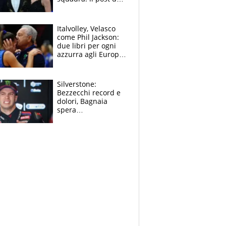
figlio di Amadeus e
Sanremo sullo
sfondo
Italvolley, Velasco
come Phil Jackson:
due libri per ogni
azzurra agli Europei.
Quello per Sylla è
“geniale”
Silverstone:
Bezzecchi record e
dolori, Bagnaia
spera
nell'antidolorifico,
Marquez si tira fuori
e vota Aprilia