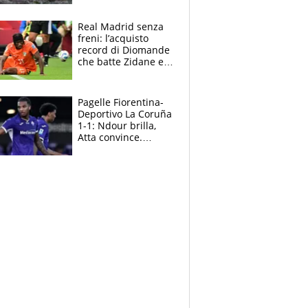
cosa succede
adesso
Real Madrid senza
freni: l’acquisto
record di Diomande
che batte Zidane e
Ronaldo. Vinicius
rinnova: le cifre
Pagelle Fiorentina-
Deportivo La Coruña
1-1: Ndour brilla,
Atta convince.
Pongracic rovina
tutto nel finale