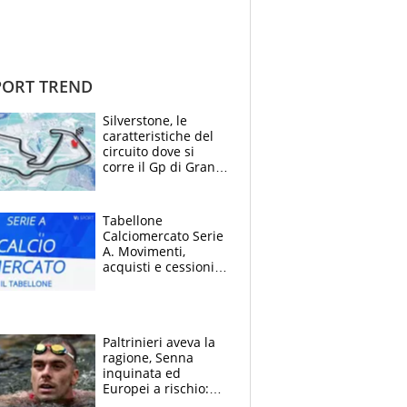
ORT TREND
Silverstone, le
caratteristiche del
circuito dove si
corre il Gp di Gran
Bretagna del
Motomondiale
Tabellone
Calciomercato Serie
A. Movimenti,
acquisti e cessioni:
estate 2026-27
Paltrinieri aveva la
ragione, Senna
inquinata ed
Europei a rischio:
allenamenti fermi,