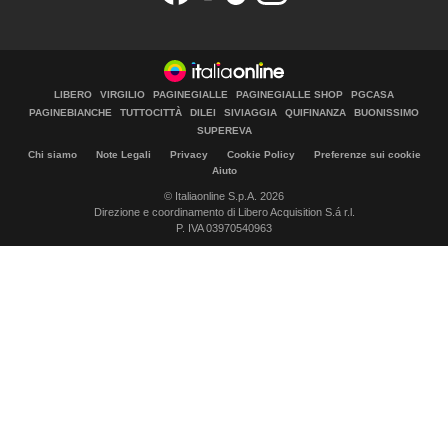
LIBERO
VIRGILIO
PAGINEGIALLE
PAGINEGIALLE SHOP
PGCASA
PAGINEBIANCHE
TUTTOCITTÀ
DILEI
SIVIAGGIA
QUIFINANZA
BUONISSIMO
SUPEREVA
Chi siamo
Note Legali
Privacy
Cookie Policy
Preferenze sui cookie
Aiuto
© Italiaonline S.p.A. 2026
Direzione e coordinamento di Libero Acquisition S.á r.l.
P. IVA 03970540963