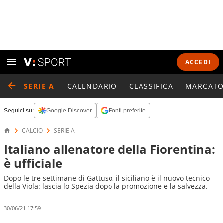
ACCEDI
SERIE A
CALENDARIO
CLASSIFICA
MARCATO
Seguici su:
Google Discover
Fonti preferite
CALCIO
SERIE A
Italiano allenatore della Fiorentina:
è ufficiale
Dopo le tre settimane di Gattuso, il siciliano è il nuovo tecnico
della Viola: lascia lo Spezia dopo la promozione e la salvezza.
30/06/21 17:59