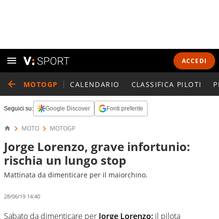
ACCEDI
MOTOGP
CALENDARIO
CLASSIFICA PILOTI
P
Seguici su:
Google Discover
Fonti preferite
MOTO
MOTOGP
Jorge Lorenzo, grave infortunio:
rischia un lungo stop
Mattinata da dimenticare per il maiorchino.
28/06/19 14:40
Sabato da dimenticare per
Jorge Lorenzo:
il pilota