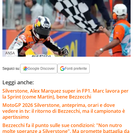
ANSA
Seguici su:
Google Discover
Fonti preferite
Leggi anche:
Silverstone, Alex Marquez super in FP1. Marc lavora per
la Sprint (come Martin), bene Bezzecchi
MotoGP 2026 Silverstone, anteprima, orari e dove
vedere in tv: il ritorno di Bezzecchi, ma il campionato è
apertissimo
Bezzecchi fa il punto sulle sue condizioni: "Non nutro
molte speranze a Silverstone". Ma promette battaglia da