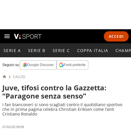
ACCEDI
SERIE A
SERIE B
SERIE C
COPPA ITALIA
CHAMP
Seguici su:
Google Discover
Fonti preferite
CALCIO
Juve, tifosi contro la Gazzetta:
“Paragone senza senso”
I fan bianconeri si sono scagliati contro il quotidiano sportivo
che in prima pagina celebra Christian Eriksen come l’anti
Cristiano Ronaldo
01/02/20 09:09