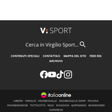
Cerca in Virgilio Sport...
CONTENUTI SPECIALI
CONTATTACI
MAPPA DEL SITO
FEED RSS
ARCHIVIO
LIBERO
VIRGILIO
PAGINEGIALLE
PAGINEGIALLE SHOP
PGCASA
PAGINEBIANCHE
TUTTOCITTÀ
DILEI
SIVIAGGIA
QUIFINANZA
BUONISSIMO
SUPEREVA