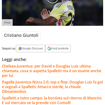
Ansa
Cristiano Giuntoli
Seguici su:
Google Discover
Fonti preferite
Leggi anche:
Chelsea-Juventus: per David e Douglas Luiz ultima
chiamata, cosa si aspetta Spalletti ma è un esame anche
per lui
Pagelle Juventus-Nizza 2-0, top e flop: Douglas Luiz fa gol
e segnali a Spalletti. Attacco sterile, la chiude
Oboavwoduo
Spalletti a tutto campo: la bordata sul ritorno di Mancini.
E sul mercato se la prende con Comolli