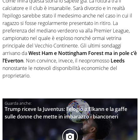
Come finirà questa storia lo sapete già. La rottura tra il
calciatore e il club è insanabile. Sarà divorzio e in realtà
l’epilogo sarebbe stato il medesimo anche nel caso in cui il
ragazzo si fosse regolarmente presentato in ritiro. La
preferenza del mediano verdeoro va alla Premier League,
campionato nel quale è esploso nonché ormai vetrina
principale del Vecchio Continente. Gli ultimi sondaggi
arrivano da
West Ham e Nottingham Forest ma in pole c’è
l’Everton
. Non convince, invece, il neopromosso
Leeds
nonostante le notevoli disponibilità economiche del
proprietario.
Trump riceve la Juventus: l'elogio a Elkann e la gaffe
sulle donne che mette in imbarazzo i bianconeri