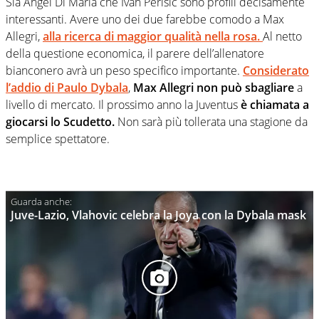
Sia Angel Di Maria che Ivan Perisic sono profili decisamente
interessanti. Avere uno dei due farebbe comodo a Max
Allegri,
alla ricerca di maggior qualità nella rosa.
Al netto
della questione economica, il parere dell’allenatore
bianconero avrà un peso specifico importante.
Considerato
l’addio di Paulo Dybala
,
Max Allegri non può sbagliare
a
livello di mercato. Il prossimo anno la Juventus
è chiamata a
giocarsi lo Scudetto.
Non sarà più tollerata una stagione da
semplice spettatore.
Juve-Lazio, Vlahovic celebra la Joya con la Dybala mask