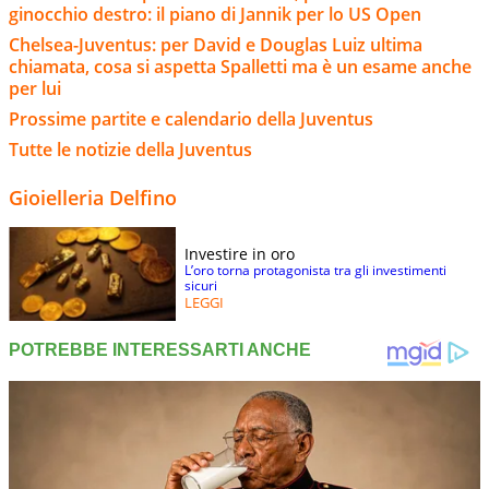
ginocchio destro: il piano di Jannik per lo US Open
Chelsea-Juventus: per David e Douglas Luiz ultima
chiamata, cosa si aspetta Spalletti ma è un esame anche
per lui
Prossime partite e calendario della Juventus
Tutte le notizie della Juventus
Gioielleria Delfino
Investire in oro
L’oro torna protagonista tra gli investimenti
sicuri
LEGGI