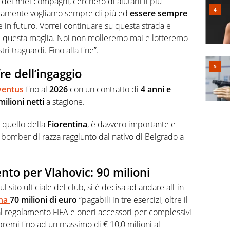
 dei miei compagni, cercherò di aiutarli il più
vviamente vogliamo sempre di più ed
essere sempre
in futuro. Vorrei continuare su questa strada e
e questa maglia. Noi non molleremo mai e lotteremo
tri traguardi. Fino alla fine”.
re dell’ingaggio
ventus
fino al
2026
con un contratto di
4 anni e
milioni netti
a stagione.
 quello della
Fiorentina
, è davvero importante e
di bomber di razza raggiunto dal nativo di Belgrado a
nto per Vlahovic: 90 milioni
ul sito ufficiale del club, si è decisa ad andare all-in
ina
70 milioni di euro
“pagabili in tre esercizi, oltre il
dal regolamento FIFA e oneri accessori per complessivi
 premi fino ad un massimo di € 10,0 milioni al