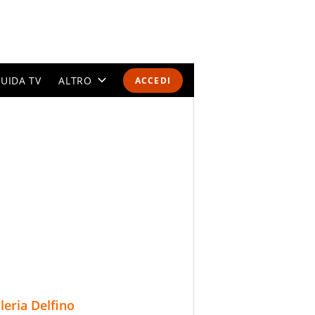
UIDA TV
ALTRO
ACCEDI
CALENDARI E CLASSIFICHE
ALTRI SPORT
MONDIALI 2026
OLIMPIADI
GOSSIP
LIFESTYLE
lleria Delfino