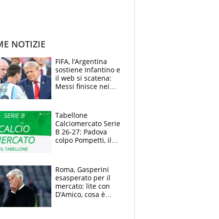
ME NOTIZIE
FIFA, l’Argentina
sostiene Infantino e
il web si scatena:
Messi finisce nei
meme, la Seleccion
travolta dalle
polemiche
Tabellone
Calciomercato Serie
B 26-27: Padova
colpo Pompetti, il
Sudtirol annuncia
Bjarkason
Roma, Gasperini
esasperato per il
mercato: lite con
D’Amico, cosa è
successo dopo il flop
per Nusa