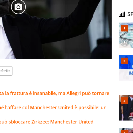
SP
eferite
lta la frattura è insanabile, ma Allegri può tornare
ché l'affare col Manchester United è possibile: un
o può sbloccare Zirkzee: Manchester United