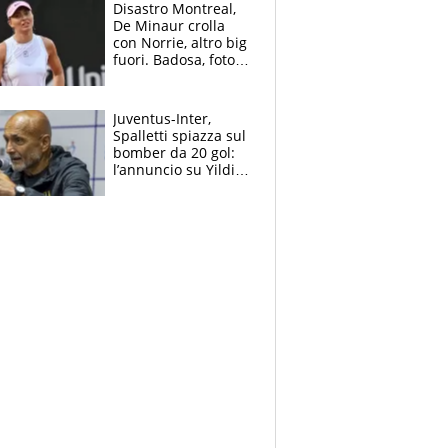
Disastro Montreal,
De Minaur crolla
con Norrie, altro big
fuori. Badosa, foto
dall'ospedale e fan
preoccupati
Juventus-Inter,
Spalletti spiazza sul
bomber da 20 gol:
l’annuncio su Yildiz
e la risposta su
Bastoni