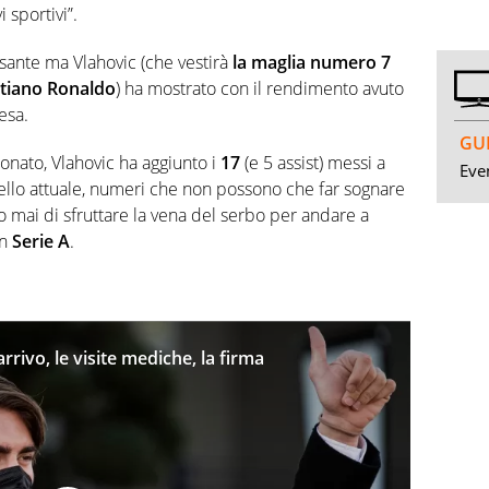
 sportivi”.
ante ma Vlahovic (che vestirà
la maglia numero 7
stiano Ronaldo
) ha mostrato con il rendimento avuto
esa.
GUI
onato, Vlahovic ha aggiunto i
17
(e 5 assist) messi a
Even
ello attuale, numeri che non possono che far sognare
to mai di sfruttare la vena del serbo per andare a
in
Serie A
.
arrivo, le visite mediche, la firma