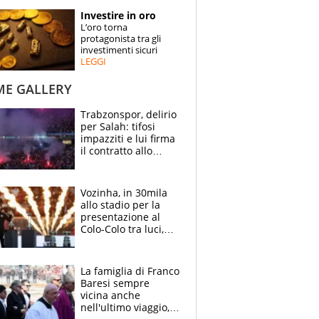
STORIE
Investire in oro
L’oro torna
SPECIALI
protagonista tra gli
investimenti sicuri
LEGGI
ESPERTI
ME GALLERY
CONTATTI
Trabzonspor, delirio
per Salah: tifosi
impazziti e lui firma
il contratto allo
stadio
Vozinha, in 30mila
allo stadio per la
presentazione al
Colo-Colo tra luci,
spettacolo, elicotteri
e paracadutisti
La famiglia di Franco
Baresi sempre
vicina anche
nell'ultimo viaggio,