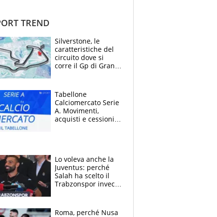
ORT TREND
Silverstone, le
caratteristiche del
circuito dove si
corre il Gp di Gran
Bretagna del
Motomondiale
Tabellone
Calciomercato Serie
A. Movimenti,
acquisti e cessioni:
estate 2026-27
Lo voleva anche la
Juventus: perché
Salah ha scelto il
Trabzonspor invece
di un top club
Roma, perché Nusa