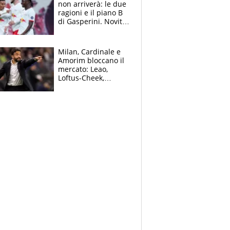
non arriverà: le due
ragioni e il piano B
di Gasperini. Novità
su Pellegrini e
Cacciamani
Milan, Cardinale e
Amorim bloccano il
mercato: Leao,
Loftus-Cheek,
Estupinian e
Gimenez in bilico,
Soulè e Osorio nel
mirino