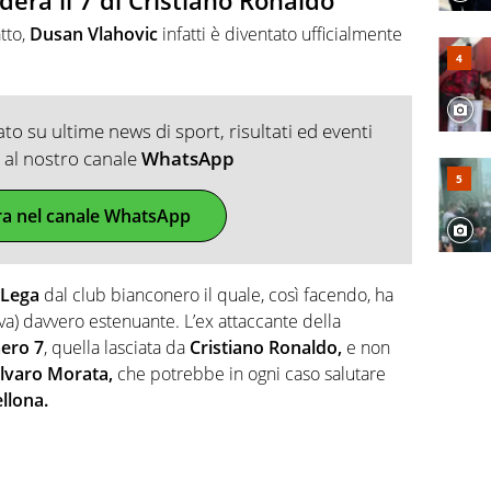
derà il 7 di Cristiano Ronaldo
tto,
Dusan Vlahovic
infatti è diventato ufficialmente
o su ultime news di sport, risultati ed eventi
ti al nostro canale
WhatsApp
ra nel canale WhatsApp
Lega
dal club bianconero il quale, così facendo, ha
iva) davvero estenuante. L’ex attaccante della
ero 7
, quella lasciata da
Cristiano Ronaldo,
e non
lvaro Morata,
che potrebbe in ogni caso salutare
llona.