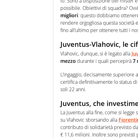
io. Sono a disposizione del mister e
possibile. Obiettivi di squadra? O
migliori
: questo dobbiamo ottenere 
rendere orgogliosa questa società 
fino all’ultimo per ottenere tutti i nos
Juventus-Vlahovic, le cif
Vlahovic, dunque, si è legato alla
Ju
mezzo
durante i quali percepirà
7 
L’ingaggio, decisamente superiore a
certifica definitivamente lo status 
soli 22 anni.
Juventus, che investime
La Juventus alla fine, come si legge s
su Vlahovic sborsando alla
Fiorent
contributo di solidarietà previsto 
€ 11,6 milioni. Inoltre sono previsti