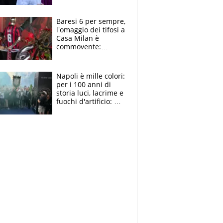
la moglie Maura, i
figli e i suoi cari
circondati
Baresi 6 per sempre,
dall'affetto dei tifosi
l'omaggio dei tifosi a
Casa Milan è
commovente:
maglie, bandiere,
sciarpe, lacrime e
bigliettini
Napoli è mille colori:
per i 100 anni di
storia luci, lacrime e
fuochi d'artificio: De
Laurentiis salta al
coro anti-Juve