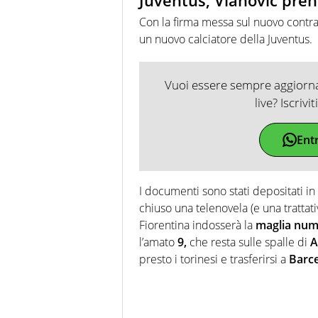
Juventus, Vlahovic pren
Con la firma messa sul nuovo contra
un nuovo calciatore della Juventus.
Vuoi essere sempre aggiornat
live? Iscrivi
Ent
I documenti sono stati depositati in
chiuso una telenovela (e una trattat
Fiorentina indosserà la
maglia num
l’amato
9,
che resta sulle spalle di
A
presto i torinesi e trasferirsi a
Barce