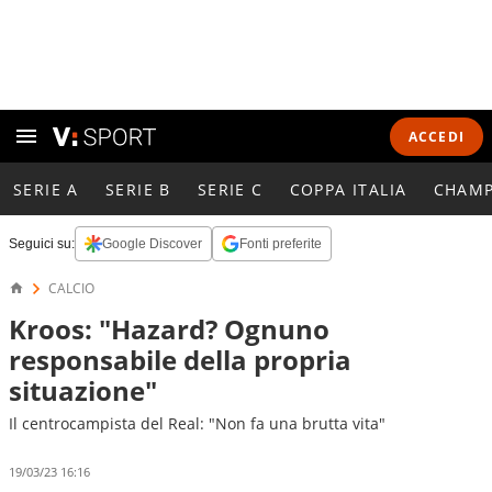
ACCEDI
SERIE A
SERIE B
SERIE C
COPPA ITALIA
CHAMP
Seguici su:
Google Discover
Fonti preferite
CALCIO
Kroos: "Hazard? Ognuno
responsabile della propria
situazione"
Il centrocampista del Real: "Non fa una brutta vita"
19/03/23 16:16