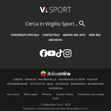
Cerca in Virgilio Sport...
CONTENUTI SPECIALI
CONTATTACI
MAPPA DEL SITO
FEED RSS
ARCHIVIO
LIBERO
VIRGILIO
PAGINEGIALLE
PAGINEGIALLE SHOP
PGCASA
PAGINEBIANCHE
TUTTOCITTÀ
DILEI
SIVIAGGIA
QUIFINANZA
BUONISSIMO
SUPEREVA
Chi siamo
Note Legali
Privacy
Cookie Policy
Preferenze sui cookie
Aiuto
© Italiaonline S.p.A. 2026
Direzione e coordinamento di Libero Acquisition S.á r.l.