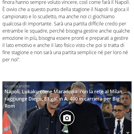
finora hanno sempre voluto vincere, così come farà il Napoli.
È ovvio che a questo punto della stagione il Napoli si gioca il
campionato e lo scudetto, ma anche noi ci giochiamo
qualcosa di importante. Sarà una partita difficile credo per
entrambe le squadre, perché bisogna gestire anche qualche
emozione in più, bisogna essere pronti e preparati a gestire
il lato emotivo e anche il lato fisico visto che poi si tratta di
fine stagione e non sarà una partita semplice né per loro né
per noi”.
Napoli, Lukaku come Maradona: con la rete al Milan
raggiunge Diego, 81 gol in A, 400 in carriera per Big
Rom