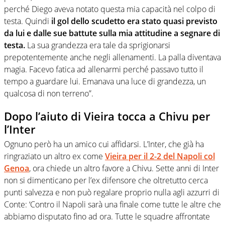
perché Diego aveva notato questa mia capacità nel colpo di
testa. Quindi
il gol dello scudetto era stato quasi previsto
da lui e dalle sue battute sulla mia attitudine a segnare di
testa.
La sua grandezza era tale da sprigionarsi
prepotentemente anche negli allenamenti. La palla diventava
magia. Facevo fatica ad allenarmi perché passavo tutto il
tempo a guardare lui. Emanava una luce di grandezza, un
qualcosa di non terreno”.
Dopo l’aiuto di Vieira tocca a Chivu per
l’Inter
Ognuno però ha un amico cui affidarsi. L’Inter, che già ha
ringraziato un altro ex come
Vieira per il 2-2 del Napoli col
Genoa
, ora chiede un altro favore a Chivu. Sette anni di Inter
non si dimenticano per l’ex difensore che oltretutto cerca
punti salvezza e non può regalare proprio nulla agli azzurri di
Conte: ‘Contro il Napoli sarà una finale come tutte le altre che
abbiamo disputato fino ad ora. Tutte le squadre affrontate