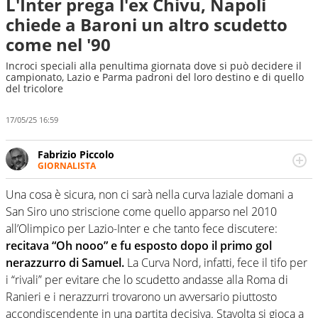
L'Inter prega l'ex Chivu, Napoli
chiede a Baroni un altro scudetto
come nel '90
Incroci speciali alla penultima giornata dove si può decidere il
campionato, Lazio e Parma padroni del loro destino e di quello
del tricolore
17/05/25 16:59
Fabrizio Piccolo
GIORNALISTA
Nella sua carriera ha seguito numerose manifestazioni
sportive e collaborato con agenzie e testate. Esperienza,
Una cosa è sicura, non ci sarà nella curva laziale domani a
competenza, conoscenza e memoria storica. Si occupa
San Siro uno striscione come quello apparso nel 2010
prevalentemente di calcio
all’Olimpico per Lazio-Inter e che tanto fece discutere:
recitava “Oh nooo” e fu esposto dopo il primo gol
nerazzurro di Samuel.
La Curva Nord, infatti, fece il tifo per
i “rivali” per evitare che lo scudetto andasse alla Roma di
Ranieri e i nerazzurri trovarono un avversario piuttosto
accondiscendente in una partita decisiva. Stavolta si gioca a