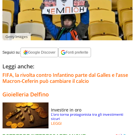
Getty Images
Seguici su:
Google Discover
Fonti preferite
Leggi anche:
FIFA, la rivolta contro Infantino parte dal Galles e l’asse
Macron-Ceferin può cambiare il calcio
Gioielleria Delfino
Investire in oro
L’oro torna protagonista tra gli investimenti
sicuri
LEGGI