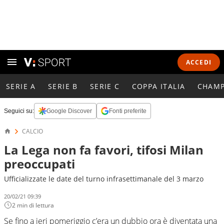
ACCEDI
SERIE A
SERIE B
SERIE C
COPPA ITALIA
CHAMP
Seguici su:
Google Discover
Fonti preferite
CALCIO
La Lega non fa favori, tifosi Milan
preoccupati
Ufficializzate le date del turno infrasettimanale del 3 marzo
20/02/21 09:39
2 min di lettura
Se fino a ieri pomeriggio c’era un dubbio ora è diventata una