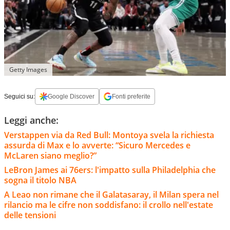
Getty Images
Seguici su:
Google Discover
Fonti preferite
Leggi anche:
Verstappen via da Red Bull: Montoya svela la richiesta
assurda di Max e lo avverte: “Sicuro Mercedes e
McLaren siano meglio?”
LeBron James ai 76ers: l'impatto sulla Philadelphia che
sogna il titolo NBA
A Leao non rimane che il Galatasaray, il Milan spera nel
rilancio ma le cifre non soddisfano: il crollo nell'estate
delle tensioni