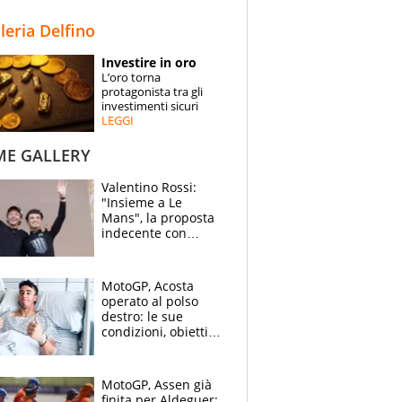
STORIE
lleria Delfino
SPECIALI
Investire in oro
L’oro torna
ESPERTI
protagonista tra gli
investimenti sicuri
LEGGI
CONTATTI
ME GALLERY
Valentino Rossi:
"Insieme a Le
Mans", la proposta
indecente con
Lando Norris al
Festival di
Goodwood
MotoGP, Acosta
operato al polso
destro: le sue
condizioni, obiettivo
Sachsenring
MotoGP, Assen già
finita per Aldeguer: