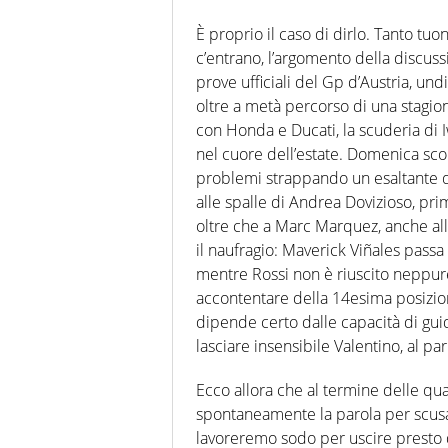
È proprio il caso di dirlo. Tanto t
c’entrano, l’argomento della discus
prove ufficiali del Gp d’Austria, u
oltre a metà percorso di una stagion
con Honda e Ducati, la scuderia di I
nel cuore dell’estate. Domenica sco
problemi strappando un esaltante qu
alle spalle di Andrea Dovizioso, prim
oltre che a Marc Marquez, anche all’a
il naufragio: Maverick Viñales passa 
mentre Rossi non è riuscito neppur
accontentare della 14esima posizion
dipende certo dalle capacità di guid
lasciare insensibile Valentino, al pa
Ecco allora che al termine delle qua
spontaneamente la parola per scusarsi
lavoreremo sodo per uscire presto d