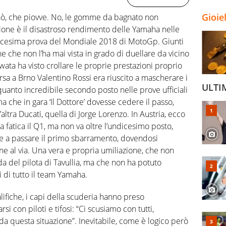
Gioie
uonò, che piovve. No, le gomme da bagnato non
sione è il disastroso rendimento delle Yamaha nelle
ndicesima prova del Mondiale 2018 di MotoGp. Giunti
e che non l’ha mai vista in grado di duellare da vicino
wata ha visto crollare le proprie prestazioni proprio
rsa a Brno Valentino Rossi era riuscito a mascherare i
ULTI
anto incredibile secondo posto nelle prove ufficiali
a che in gara ‘Il Dottore’ dovesse cedere il passo,
ltra Ducati, quella di Jorge Lorenzo. In Austria, ecco
a fatica il Q1, ma non va oltre l’undicesimo posto,
e a passare il primo sbarramento, dovendosi
e al via. Una vera e propria umiliazione, che non
a del pilota di Tavullia, ma che non ha potuto
ri di tutto il team Yamaha.
lifiche, i capi della scuderia hanno preso
 con piloti e tifosi: “Ci scusiamo con tutti,
a questa situazione”. Inevitabile, come è logico però