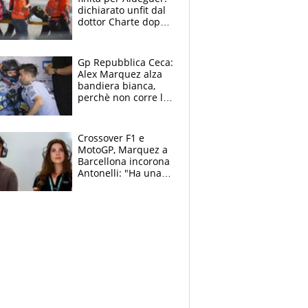
dichiarato unfit dal
dottor Charte dopo
la brutta caduta di
venerdì
Gp Repubblica Ceca:
Alex Marquez alza
bandiera bianca,
perchè non corre la
Sprint e la gara di
Brno
Crossover F1 e
MotoGP, Marquez a
Barcellona incorona
Antonelli: "Ha una
grinta diversa"