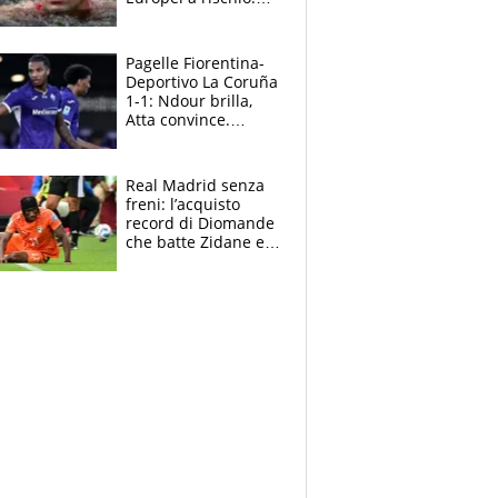
allenamenti fermi,
cosa succede
adesso
Pagelle Fiorentina-
Deportivo La Coruña
1-1: Ndour brilla,
Atta convince.
Pongracic rovina
tutto nel finale
Real Madrid senza
freni: l’acquisto
record di Diomande
che batte Zidane e
Ronaldo. Vinicius
rinnova: le cifre