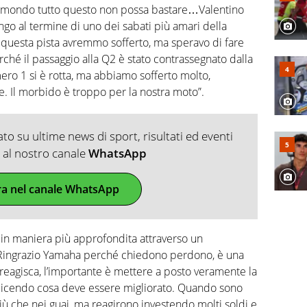
 mondo tutto questo non possa bastare…Valentino
ungo al termine di uno dei sabati più amari della
 questa pista avremmo sofferto, ma speravo di fare
ché il passaggio alla Q2 è stato contrassegnato dalla
ero 1 si è rotta, ma abbiamo sofferto molto,
. Il morbido è troppo per la nostra moto”.
o su ultime news di sport, risultati ed eventi
ti al nostro canale
WhatsApp
ra nel canale WhatsApp
e in maniera più approfondita attraverso un
“Ringrazio Yamaha perché chiedono perdono, è una
 reagisca, l’importante è mettere a posto veramente la
 dicendo cosa deve essere migliorato. Quando sono
iù che nei guai, ma reagirono investendo molti soldi e