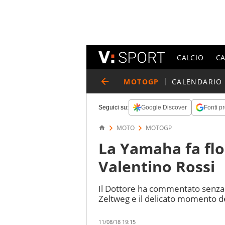
CALCIO
C
MOTOGP
CALENDARIO
Seguici su:
Google Discover
Fonti pr
MOTO
MOTOGP
La Yamaha fa flo
Valentino Rossi
Il Dottore ha commentato senza pe
Zeltweg e il delicato momento de
11/08/18 19:15