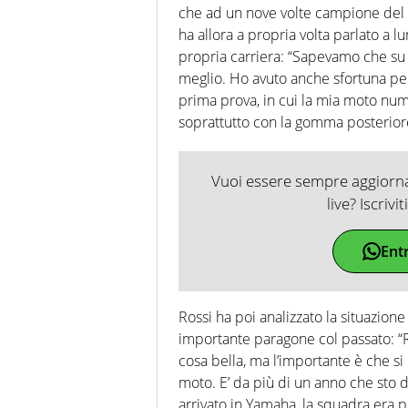
che ad un nove volte campione del
ha allora a propria volta parlato a l
propria carriera: “Sapevamo che su
meglio. Ho avuto anche sfortuna per
prima prova, in cui la mia moto num
soprattutto con la gomma posteriore
Vuoi essere sempre aggiornat
live? Iscrivi
Ent
Rossi ha poi analizzato la situazion
importante paragone col passato: 
cosa bella, ma l’importante è che si
moto. E’ da più di un anno che sto
arrivato in Yamaha, la squadra era p