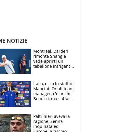
ME NOTIZIE
Montreal, Darderi
rimonta Shang e
vede aprirsi un
tabellone intrigante:
"Penso solo a
Borges, ma sono
felice del mio livello"
Italia, ecco lo staff di
Mancini: Oriali team
manager, c'è anche
Bonucci, ma sul web
infuria la polemica
Paltrinieri aveva la
ragione, Senna
inquinata ed
Europei a rischio: