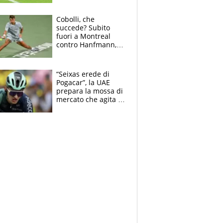
rinnova: le cifre
Cobolli, che
succede? Subito
fuori a Montreal
contro Hanfmann,
per Flavio è tutta
colpa della tosse
“Seixas erede di
Pogacar”, la UAE
prepara la mossa di
mercato che agita la
Francia. Ciccone,
che beffa alla Vuelta
a Burgos