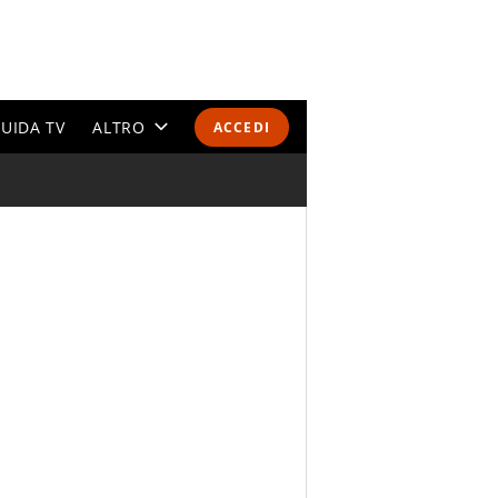
UIDA TV
ALTRO
ACCEDI
CALENDARI E CLASSIFICHE
ALTRI SPORT
MONDIALI 2026
OLIMPIADI
GOSSIP
LIFESTYLE