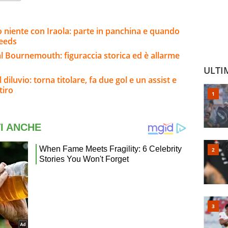
o niente con Iraola: parte in panchina e quando
Leeds
l Bournemouth: figuraccia storica ed è allarme
ULTI
 diluvio: torna titolare, fa due gol e un assist e
tiro