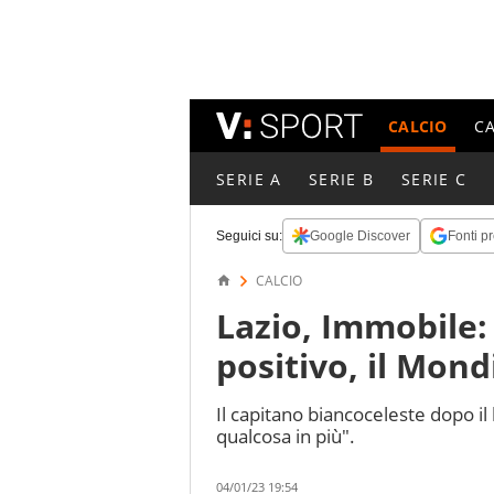
CALCIO
C
SERIE A
SERIE B
SERIE C
Seguici su:
Google Discover
Fonti pr
CALCIO
Lazio, Immobile: 
positivo, il Mond
Il capitano biancoceleste dopo i
qualcosa in più".
04/01/23 19:54