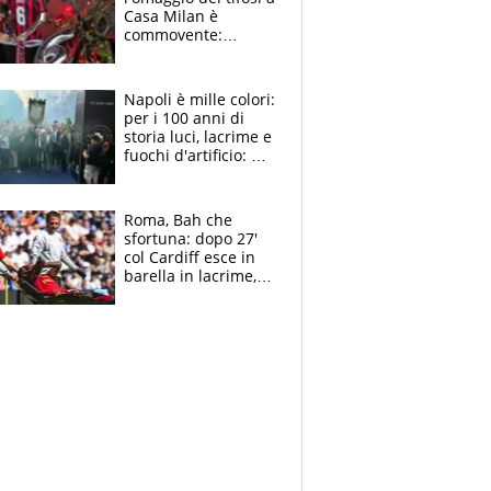
Casa Milan è
commovente:
maglie, bandiere,
sciarpe, lacrime e
bigliettini
Napoli è mille colori:
per i 100 anni di
storia luci, lacrime e
fuochi d'artificio: De
Laurentiis salta al
coro anti-Juve
Roma, Bah che
sfortuna: dopo 27'
col Cardiff esce in
barella in lacrime,
Dybala rigore da
schiaffi, i giallorossi
prendono 3 gol in
45'