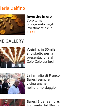
STORIE
lleria Delfino
SPECIALI
Investire in oro
L’oro torna
ESPERTI
protagonista tra gli
investimenti sicuri
LEGGI
CONTATTI
ME GALLERY
Vozinha, in 30mila
allo stadio per la
presentazione al
Colo-Colo tra luci,
spettacolo, elicotteri
e paracadutisti
La famiglia di Franco
Baresi sempre
vicina anche
nell'ultimo viaggio,
la moglie Maura, i
figli e i suoi cari
circondati
Baresi 6 per sempre,
dall'affetto dei tifosi
l'omaggio dei tifosi a