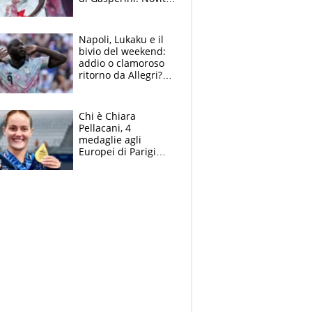
su Pellegrini e
Cacciamani
Napoli, Lukaku e il
bivio del weekend:
addio o clamoroso
ritorno da Allegri?
Gli scenari
Chi è Chiara
Pellacani, 4
medaglie agli
Europei di Parigi
2026, papà
Giampaolo
giornalista, mamma
insegnante e il
fratello calciatore