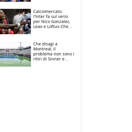
sull’infortunio di
Yildiz
Calciomercato:
l'Inter fa sul serio
per Nico Gonzalez,
Leao e Loftus-Cheek
possono restare al
Milan, Mastantuono
verso la Fiorentina
Che disagi a
Montreal, il
problema non sono i
ritiri di Sinner e
Djokovic: Bertolucci
propone un
ultimatum ai
Masters 1000