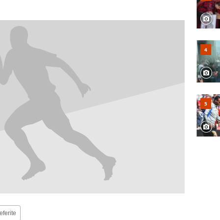
eferite