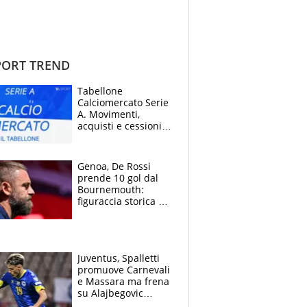
ORT TREND
Tabellone
Calciomercato Serie
A. Movimenti,
acquisti e cessioni:
estate 2026-27
Genoa, De Rossi
prende 10 gol dal
Bournemouth:
figuraccia storica ed
è allarme per il
mercato di Lopez
Juventus, Spalletti
promuove Carnevali
e Massara ma frena
su Alajbegovic
titolare: il punto