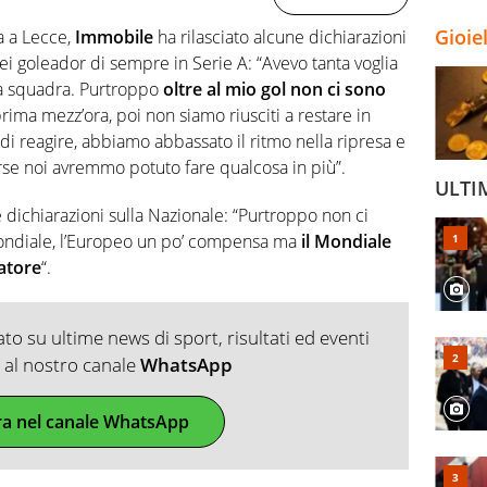
Gioie
ta a Lecce,
Immobile
ha rilasciato alcune dichiarazioni
ei goleador di sempre in Serie A: “Avevo tanta voglia
la squadra. Purtroppo
oltre al mio gol non ci sono
rima mezz’ora, poi non siamo riusciti a restare in
di reagire, abbiamo abbassato il ritmo nella ripresa e
Forse noi avremmo potuto fare qualcosa in più”.
ULTI
 dichiarazioni sulla Nazionale: “Purtroppo non ci
 Mondiale, l’Europeo un po’ compensa ma
il Mondiale
catore
“.
o su ultime news di sport, risultati ed eventi
ti al nostro canale
WhatsApp
ra nel canale WhatsApp