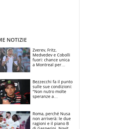
ME NOTIZIE
Zverev, Fritz,
Medvedev e Cobolli
fuori: chance unica
a Montreal per
Musetti, Jodar e
Fonseca. Sascha
attacca le palline
Bezzecchi fa il punto
sulle sue condizioni:
"Non nutro molte
speranze a
Silverstone". Ma
promette battaglia
da Aragon
Roma, perché Nusa
non arriverà: le due
ragioni e il piano B
di Gasperini. Novità