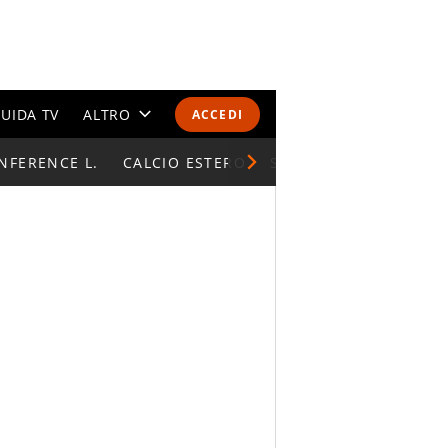
UIDA TV
ALTRO
ACCEDI
NFERENCE L.
CALENDARI E CLASSIFICHE
CALCIO ESTERO
SUPERCOPPA ITALIAN
ALTRI SPORT
MONDIALI 2026
OLIMPIADI
GOSSIP
LIFESTYLE