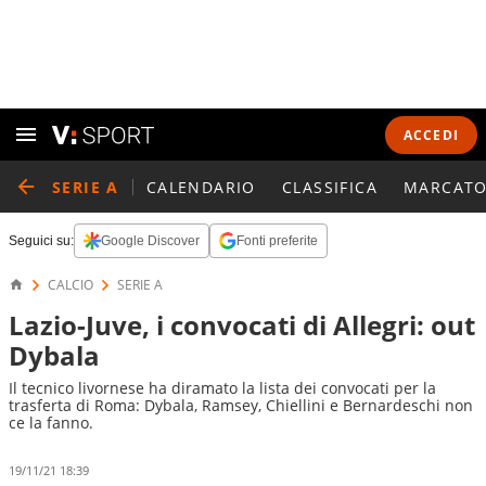
ACCEDI
SERIE A
CALENDARIO
CLASSIFICA
MARCATO
Seguici su:
Google Discover
Fonti preferite
CALCIO
SERIE A
Lazio-Juve, i convocati di Allegri: out
Dybala
Il tecnico livornese ha diramato la lista dei convocati per la
trasferta di Roma: Dybala, Ramsey, Chiellini e Bernardeschi non
ce la fanno.
19/11/21 18:39