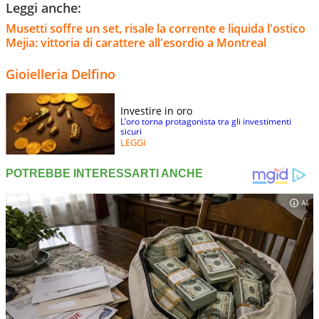
Leggi anche:
Musetti soffre un set, risale la corrente e liquida l'ostico
Mejia: vittoria di carattere all'esordio a Montreal
Gioielleria Delfino
Investire in oro
L’oro torna protagonista tra gli investimenti
sicuri
LEGGI