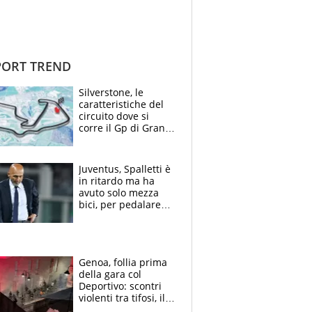
ORT TREND
Silverstone, le
caratteristiche del
circuito dove si
corre il Gp di Gran
Bretagna del
Motomondiale
Juventus, Spalletti è
in ritardo ma ha
avuto solo mezza
bici, per pedalare
serve altro: i nodi
cruciali
Genoa, follia prima
della gara col
Deportivo: scontri
violenti tra tifosi, il
video è virale