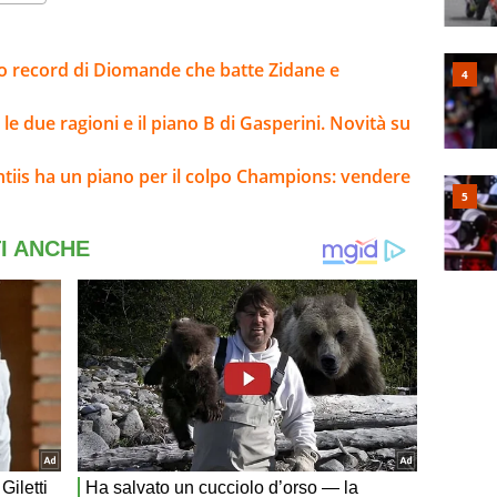
sto record di Diomande che batte Zidane e
e due ragioni e il piano B di Gasperini. Novità su
ntiis ha un piano per il colpo Champions: vendere