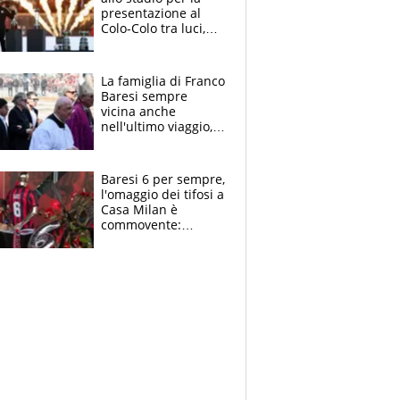
presentazione al
Colo-Colo tra luci,
spettacolo, elicotteri
e paracadutisti
La famiglia di Franco
Baresi sempre
vicina anche
nell'ultimo viaggio,
la moglie Maura, i
figli e i suoi cari
circondati
Baresi 6 per sempre,
dall'affetto dei tifosi
l'omaggio dei tifosi a
Casa Milan è
commovente:
maglie, bandiere,
sciarpe, lacrime e
bigliettini