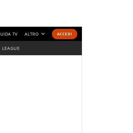
UIDA TV
ALTRO
ACCEDI
I LEAGUE
CALENDARI E CLASSIFICHE
ALTRI SPORT
MONDIALI 2026
OLIMPIADI
GOSSIP
LIFESTYLE