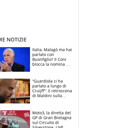
ME NOTIZIE
Italia, Malagò ma hai
parlato con
Buonfiglio? Il Coni
blocca la nomina di
Diana Bianchedi
“Guardiola ci ha
parlato a lungo di
Cruijff”: il retroscena
di Maldini sulla
Nazionale e sul
sogno interrotto
Moto3, la diretta del
GP di Gran Bretagna
sul Circuito di
Silverstone. LIVE