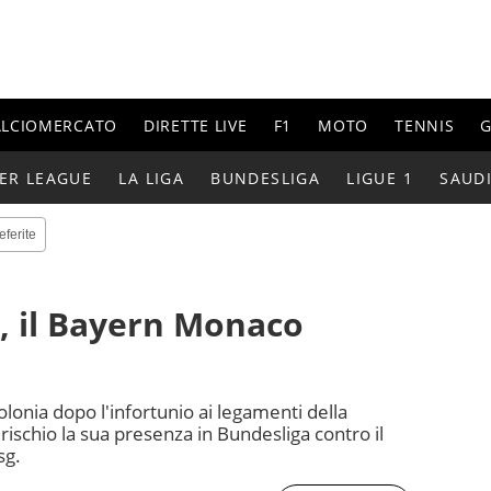
ALCIOMERCATO
DIRETTE LIVE
F1
MOTO
TENNIS
G
ER LEAGUE
LA LIGA
BUNDESLIGA
LIGUE 1
SAUD
eferite
 il Bayern Monaco
 Polonia dopo l'infortunio ai legamenti della
 rischio la sua presenza in Bundesliga contro il
sg.