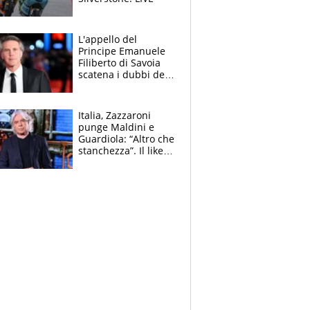
L'appello del
Principe Emanuele
Filiberto di Savoia
scatena i dubbi dei
tifosi: "E' una
trappola"
Italia, Zazzaroni
punge Maldini e
Guardiola: “Altro che
stanchezza”. Il like
di Mancini e le
polemiche sui social