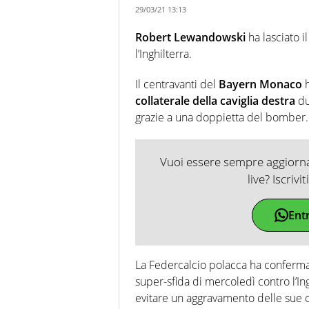
29/03/21 13:13
Robert Lewandowski
ha lasciato il
l’Inghilterra.
Il centravanti del
Bayern Monaco
h
collaterale della caviglia destra
du
grazie a una doppietta del bomber.
Vuoi essere sempre aggiornat
live? Iscrivi
Ent
La Federcalcio polacca ha conferma
super-sfida di mercoledì contro l’Ing
evitare un aggravamento delle sue c