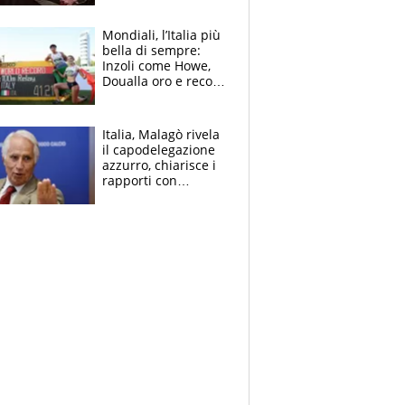
Mondiali, l’Italia più
bella di sempre:
Inzoli come Howe,
Doualla oro e record
con la staffetta, Di
Fabio dominatrice
Italia, Malagò rivela
il capodelegazione
azzurro, chiarisce i
rapporti con
Mancini e Conte e si
schiera su caso
Infantino