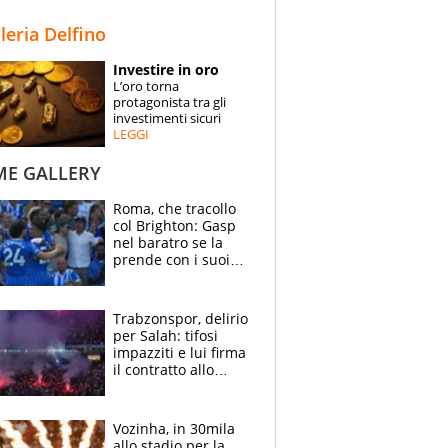
STORIE
lleria Delfino
SPECIALI
Investire in oro
L’oro torna
ESPERTI
protagonista tra gli
investimenti sicuri
LEGGI
CONTATTI
ME GALLERY
Roma, che tracollo
col Brighton: Gasp
nel baratro se la
prende con i suoi
cambiando tutti
Trabzonspor, delirio
per Salah: tifosi
impazziti e lui firma
il contratto allo
stadio
Vozinha, in 30mila
allo stadio per la