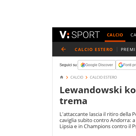
CALCIO
C
CALCIO ESTERO
PREMI
Seguici su:
Google Discover
Fonti pr
CALCIO
CALCIO ESTERO
Lewandowski ko,
trema
L'attaccante lascia il ritiro della
caviglia subito contro Andorra: a
Lipsia e in Champions contro il P