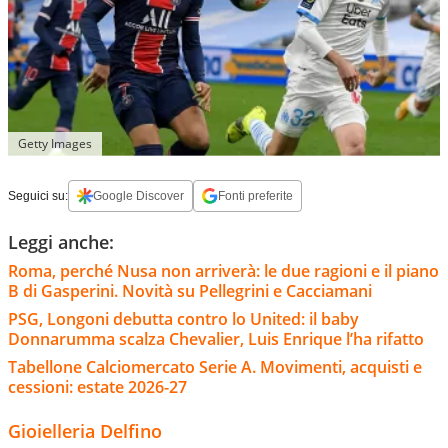
Getty Images
Seguici su:
Google Discover
Fonti preferite
Leggi anche:
Roma, perché Nusa non arriverà: le due ragioni e il piano
B di Gasperini. Novità su Pellegrini e Cacciamani
PSG, Longoni debutta contro lo United: il baby
Donnarumma scalza Chevalier, Luis Enrique l’ha rifatto
Tabellone Calciomercato Serie A. Movimenti, acquisti e
cessioni: estate 2026-27
Gioielleria Delfino