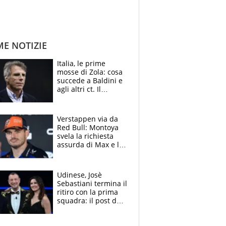
ME NOTIZIE
Italia, le prime
mosse di Zola: cosa
succede a Baldini e
agli altri ct. Il
Borussia tenta un
altro sgarbo agli
azzurri
Verstappen via da
Red Bull: Montoya
svela la richiesta
assurda di Max e lo
avverte: “Sicuro
Mercedes e
McLaren siano
Udinese, Josè
meglio?”
Sebastiani termina il
ritiro con la prima
squadra: il post del
figlio di Amadeus e
Sanremo sullo