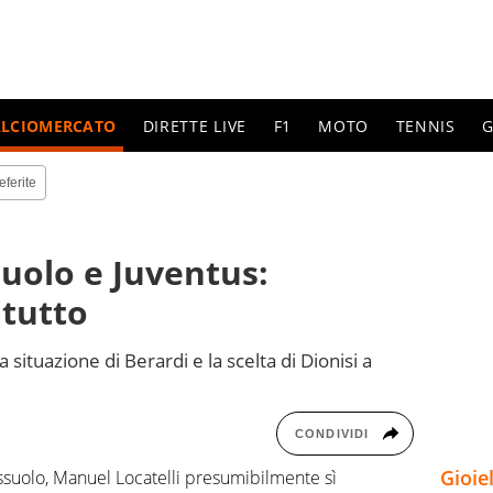
ALCIOMERCATO
DIRETTE LIVE
F1
MOTO
TENNIS
G
eferite
suolo e Juventus:
 tutto
situazione di Berardi e la scelta di Dionisi a
CONDIVIDI
Gioie
ssuolo, Manuel Locatelli presumibilmente sì