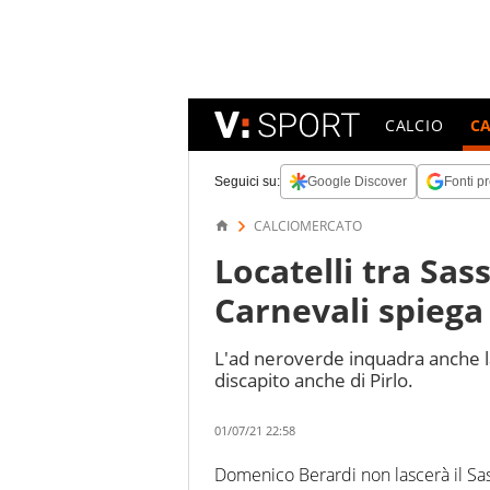
CALCIO
C
Seguici su:
Google Discover
Fonti pr
CALCIOMERCATO
Locatelli tra Sas
Carnevali spiega
L'ad neroverde inquadra anche la 
discapito anche di Pirlo.
01/07/21 22:58
Domenico Berardi non lascerà il Sa