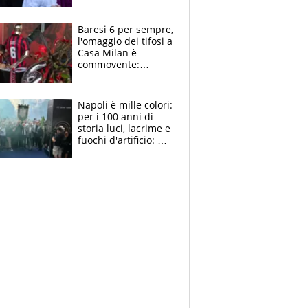
la moglie Maura, i
figli e i suoi cari
circondati
Baresi 6 per sempre,
dall'affetto dei tifosi
l'omaggio dei tifosi a
Casa Milan è
commovente:
maglie, bandiere,
sciarpe, lacrime e
bigliettini
Napoli è mille colori:
per i 100 anni di
storia luci, lacrime e
fuochi d'artificio: De
Laurentiis salta al
coro anti-Juve