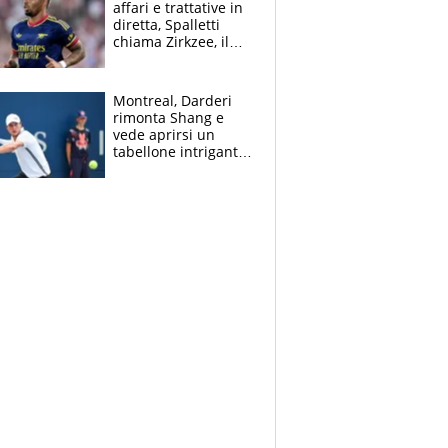
affari e trattative in
diretta, Spalletti
chiama Zirkzee, il
Milan valuta il
ritorno di Brahim
Diaz
Montreal, Darderi
rimonta Shang e
vede aprirsi un
tabellone intrigante:
"Penso solo a
Borges, ma sono
felice del mio livello"