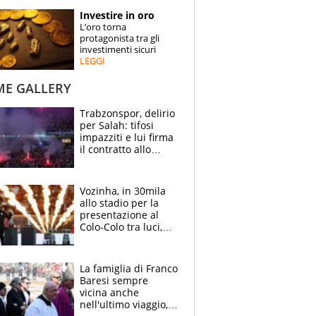
STORIE
Investire in oro
L’oro torna
SPECIALI
protagonista tra gli
investimenti sicuri
LEGGI
ESPERTI
ME GALLERY
CONTATTI
Trabzonspor, delirio
per Salah: tifosi
impazziti e lui firma
il contratto allo
stadio
Vozinha, in 30mila
allo stadio per la
presentazione al
Colo-Colo tra luci,
spettacolo, elicotteri
e paracadutisti
La famiglia di Franco
Baresi sempre
vicina anche
nell'ultimo viaggio,