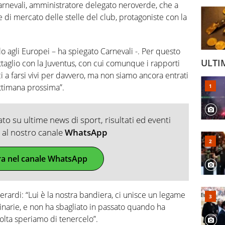
arnevali, amministratore delegato neroverde, che a
e di mercato delle stelle del club, protagoniste con la
lo agli Europei – ha spiegato Carnevali -. Per questo
ULTI
aglio con la Juventus, con cui comunque i rapporti
ci a farsi vivi per davvero, ma non siamo ancora entrati
ettimana prossima”.
o su ultime news di sport, risultati ed eventi
ti al nostro canale
WhatsApp
ra nel canale WhatsApp
rardi: “Lui è la nostra bandiera, ci unisce un legame
narie, e non ha sbagliato in passato quando ha
olta speriamo di tenercelo”.