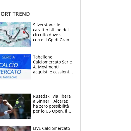
ORT TREND
Silverstone, le
caratteristiche del
circuito dove si
corre il Gp di Gran
Bretagna del
Motomondiale
Tabellone
Calciomercato Serie
A. Movimenti,
acquisti e cessioni:
estate 2026-27
Rusedski, via libera
a Sinner: "Alcaraz
ha zero possibilità
per lo US Open, il
2026 forse è gà
finito per lui"
LIVE Calciomercato