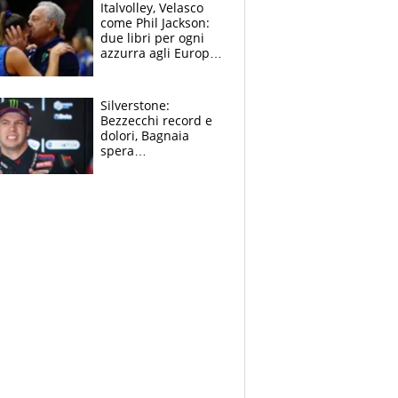
sfondo
Italvolley, Velasco
come Phil Jackson:
due libri per ogni
azzurra agli Europei.
Quello per Sylla è
“geniale”
Silverstone:
Bezzecchi record e
dolori, Bagnaia
spera
nell'antidolorifico,
Marquez si tira fuori
e vota Aprilia