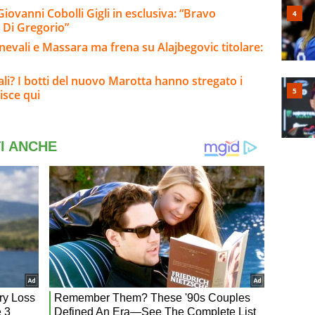
iovanni Cobolli Gigli in esclusiva: “Bravo
e Di Gregorio”
evali e Massara ma frena su Alajbegovic titolare:
ali? I botti del nuovo Marotta hanno stregato i
isce qui