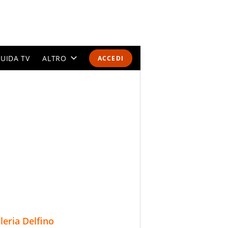
UIDA TV
ALTRO
ACCEDI
CALENDARI E CLASSIFICHE
ALTRI SPORT
MONDIALI 2026
OLIMPIADI
GOSSIP
LIFESTYLE
lleria Delfino