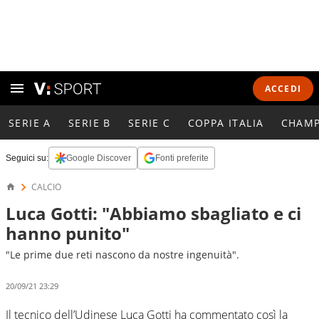
ACCEDI
SERIE A
SERIE B
SERIE C
COPPA ITALIA
CHAMP
Seguici su:
Google Discover
Fonti preferite
CALCIO
Luca Gotti: "Abbiamo sbagliato e ci
hanno punito"
"Le prime due reti nascono da nostre ingenuità".
20/09/21 23:29
Il tecnico dell’Udinese Luca Gotti ha commentato così la