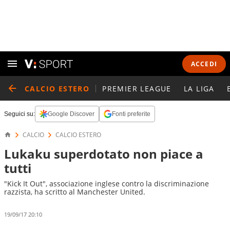
ACCEDI
CALCIO ESTERO
PREMIER LEAGUE
LA LIGA
Seguici su:
Google Discover
Fonti preferite
CALCIO
CALCIO ESTERO
Lukaku superdotato non piace a
tutti
"Kick It Out", associazione inglese contro la discriminazione
razzista, ha scritto al Manchester United.
19/09/17 20:10