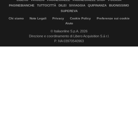
PAGINEBIANCHE
TUTTOCITTÀ
DILEI
SIVIAGGIA
QUIFINANZA
BUONISSIMO
SUPEREVA
Chi siamo
Note Legali
Privacy
Cookie Policy
Preferenze sui cookie
Aiuto
© Italiaonline S.p.A. 2026
Direzione e coordinamento di Libero Acquisition S.á r.l.
P. IVA 03970540963