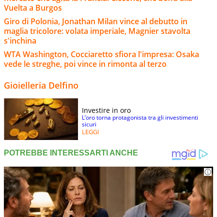
Vuelta a Burgos
Giro di Polonia, Jonathan Milan vince al debutto in
maglia tricolore: volata imperiale, Magnier stavolta
s'inchina
WTA Washington, Cocciaretto sfiora l'impresa: Osaka
vede le streghe, poi vince in rimonta al terzo
Gioielleria Delfino
Investire in oro
L’oro torna protagonista tra gli investimenti
sicuri
LEGGI