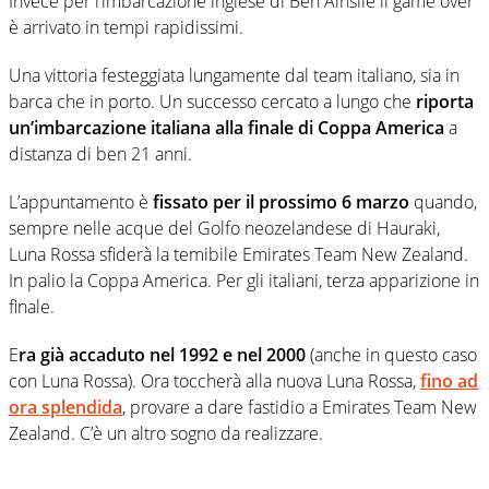
Invece per l’imbarcazione inglese di Ben Ainslie il game over
è arrivato in tempi rapidissimi.
Una vittoria festeggiata lungamente dal team italiano, sia in
barca che in porto. Un successo cercato a lungo che
riporta
un’imbarcazione italiana alla finale di Coppa America
a
distanza di ben 21 anni.
L’appuntamento è
fissato per il prossimo 6 marzo
quando,
sempre nelle acque del Golfo neozelandese di Hauraki,
Luna Rossa sfiderà la temibile Emirates Team New Zealand.
In palio la Coppa America. Per gli italiani, terza apparizione in
finale.
E
ra già accaduto nel 1992 e nel 2000
(anche in questo caso
con Luna Rossa). Ora toccherà alla nuova Luna Rossa,
fino ad
ora splendida
, provare a dare fastidio a Emirates Team New
Zealand. C’è un altro sogno da realizzare.