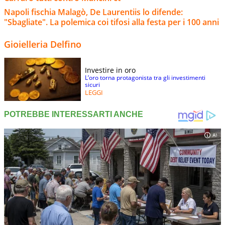
Napoli fischia Malagò, De Laurentiis lo difende:
"Sbagliate". La polemica coi tifosi alla festa per i 100 anni
Gioielleria Delfino
Investire in oro
L’oro torna protagonista tra gli investimenti
sicuri
LEGGI