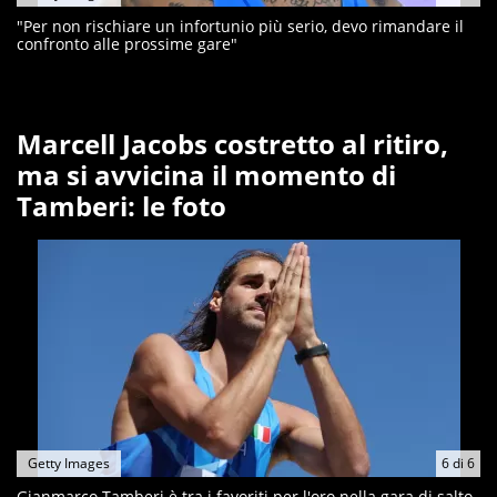
"Per non rischiare un infortunio più serio, devo rimandare il
confronto alle prossime gare"
Marcell Jacobs costretto al ritiro,
ma si avvicina il momento di
Tamberi: le foto
Getty Images
6
di
6
Gianmarco Tamberi è tra i favoriti per l'oro nella gara di salto