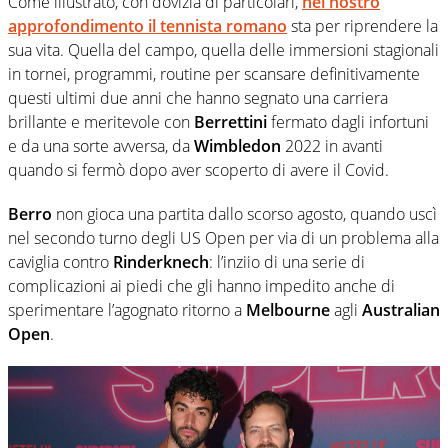
Come illustrato, con dovizia di particolari,
nel nostro
approfondimento il tennista romano
sta per riprendere la
sua vita. Quella del campo, quella delle immersioni stagionali
in tornei, programmi, routine per scansare definitivamente
questi ultimi due anni che hanno segnato una carriera
brillante e meritevole con
Berrettini
fermato dagli infortuni
e da una sorte avversa, da
Wimbledon
2022 in avanti
quando si fermò dopo aver scoperto di avere il Covid.
Berro
non gioca una partita dallo scorso agosto, quando uscì
nel secondo turno degli US Open per via di un problema alla
caviglia contro
Rinderknech
: l’inziio di una serie di
complicazioni ai piedi che gli hanno impedito anche di
sperimentare l’agognato ritorno a
Melbourne
agli
Australian
Open
.