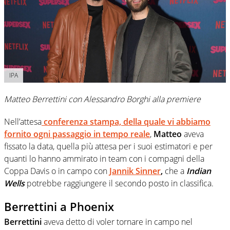
IPA
Matteo Berrettini con Alessandro Borghi alla premiere
Nell’attesa
conferenza stampa, della quale vi abbiamo
fornito ogni passaggio in tempo reale
,
Matteo
aveva
fissato la data, quella più attesa per i suoi estimatori e per
quanti lo hanno ammirato in team con i compagni della
Coppa Davis o in campo con
Jannik Sinner
,
che a
Indian
Wells
potrebbe raggiungere il secondo posto in classifica.
Berrettini a Phoenix
Berrettini
aveva detto di voler tornare in campo nel