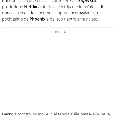
dunque la sua presenza alla premiere di
“Supersex”
,
produzione
Netflix
ambiziosa e intrigante in un’ottica di
rinnovata linea dei contenuti, appare incoraggiante, a
pochissimo da
Phoenix
e dal suo rientro annunciato.
Berro
è tornato, ovunque. Nel tennis, sulle passerelle, nelle