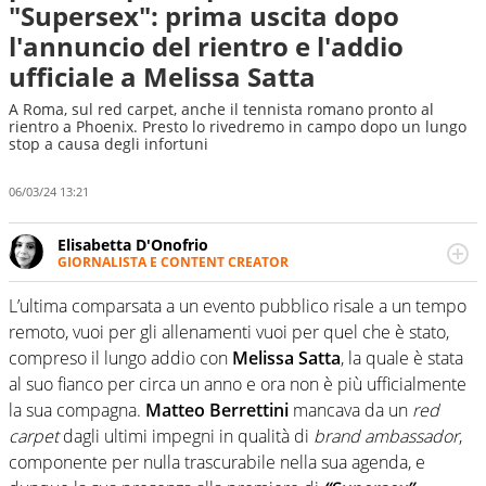
"Supersex": prima uscita dopo
l'annuncio del rientro e l'addio
ufficiale a Melissa Satta
A Roma, sul red carpet, anche il tennista romano pronto al
rientro a Phoenix. Presto lo rivedremo in campo dopo un lungo
stop a causa degli infortuni
06/03/24 13:21
Elisabetta D'Onofrio
GIORNALISTA E CONTENT CREATOR
Giornalista professionista dal 2007, scrive per curiosità
personale e necessità: soprattutto di calcio, di sport e dei
L’ultima comparsata a un evento pubblico risale a un tempo
suoi protagonisti, concedendosi innocenti evasioni
remoto, vuoi per gli allenamenti vuoi per quel che è stato,
nell'ambito della creazione di format. Un tempo ala
compreso il lungo addio con
Melissa Satta
, la quale è stata
destra, oggi si sente a suo agio nel ruolo di libero. Cura
al suo fianco per circa un anno e ora non è più ufficialmente
una classifica riservata dei migliori 5 calciatori di sempre.
la sua compagna.
Matteo Berrettini
mancava da un
red
carpet
dagli ultimi impegni in qualità di
brand ambassador
,
componente per nulla trascurabile nella sua agenda, e