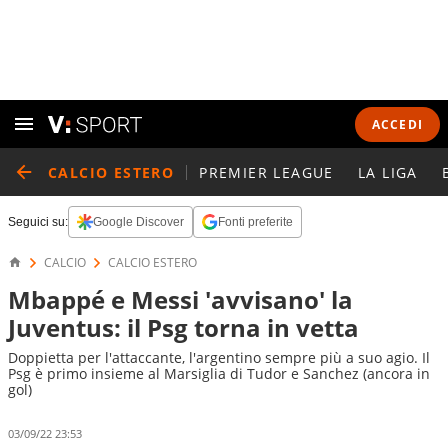
ACCEDI
CALCIO ESTERO
PREMIER LEAGUE
LA LIGA
Seguici su:
Google Discover
Fonti preferite
CALCIO
CALCIO ESTERO
Mbappé e Messi 'avvisano' la
Juventus: il Psg torna in vetta
Doppietta per l'attaccante, l'argentino sempre più a suo agio. Il
Psg è primo insieme al Marsiglia di Tudor e Sanchez (ancora in
gol)
03/09/22 23:53