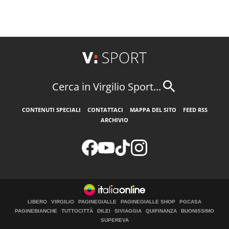
Cerca in Virgilio Sport...
CONTENUTI SPECIALI
CONTATTACI
MAPPA DEL SITO
FEED RSS
ARCHIVIO
LIBERO
VIRGILIO
PAGINEGIALLE
PAGINEGIALLE SHOP
PGCASA
PAGINEBIANCHE
TUTTOCITTÀ
DILEI
SIVIAGGIA
QUIFINANZA
BUONISSIMO
SUPEREVA