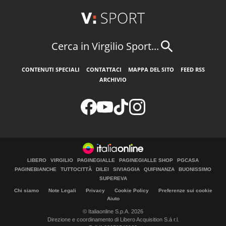
Cerca in Virgilio Sport...
CONTENUTI SPECIALI
CONTATTACI
MAPPA DEL SITO
FEED RSS
ARCHIVIO
LIBERO
VIRGILIO
PAGINEGIALLE
PAGINEGIALLE SHOP
PGCASA
PAGINEBIANCHE
TUTTOCITTÀ
DILEI
SIVIAGGIA
QUIFINANZA
BUONISSIMO
SUPEREVA
Chi siamo
Note Legali
Privacy
Cookie Policy
Preferenze sui cookie
Aiuto
© Italiaonline S.p.A. 2026
Direzione e coordinamento di Libero Acquisition S.á r.l.