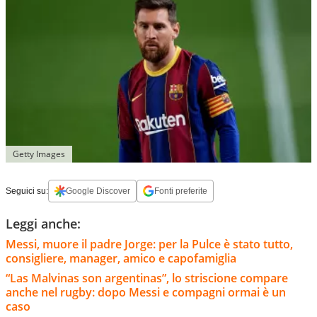
Getty Images
Seguici su:
Google Discover
Fonti preferite
Leggi anche:
Messi, muore il padre Jorge: per la Pulce è stato tutto,
consigliere, manager, amico e capofamiglia
“Las Malvinas son argentinas”, lo striscione compare
anche nel rugby: dopo Messi e compagni ormai è un
caso