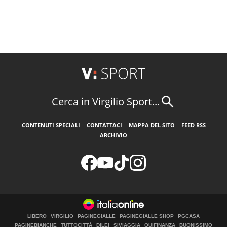
Cerca in Virgilio Sport...
CONTENUTI SPECIALI
CONTATTACI
MAPPA DEL SITO
FEED RSS
ARCHIVIO
LIBERO
VIRGILIO
PAGINEGIALLE
PAGINEGIALLE SHOP
PGCASA
PAGINEBIANCHE
TUTTOCITTÀ
DILEI
SIVIAGGIA
QUIFINANZA
BUONISSIMO