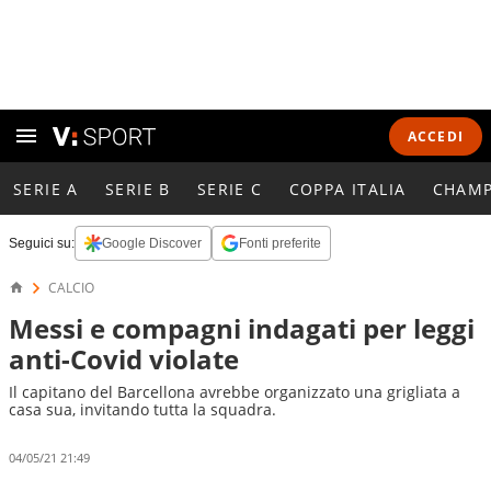
ACCEDI
SERIE A
SERIE B
SERIE C
COPPA ITALIA
CHAMP
Seguici su:
Google Discover
Fonti preferite
CALCIO
Messi e compagni indagati per leggi
anti-Covid violate
Il capitano del Barcellona avrebbe organizzato una grigliata a
casa sua, invitando tutta la squadra.
04/05/21 21:49