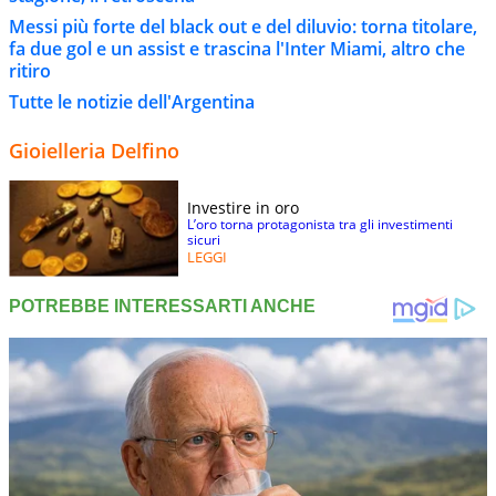
Messi più forte del black out e del diluvio: torna titolare,
fa due gol e un assist e trascina l'Inter Miami, altro che
ritiro
Tutte le notizie dell'Argentina
Gioielleria Delfino
Investire in oro
L’oro torna protagonista tra gli investimenti
sicuri
LEGGI