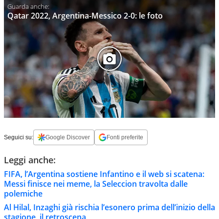
Qatar 2022, Argentina-Messico 2-0: le foto
Seguici su:
Google Discover
Fonti preferite
Leggi anche:
FIFA, l’Argentina sostiene Infantino e il web si scatena:
Messi finisce nei meme, la Seleccion travolta dalle
polemiche
Al Hilal, Inzaghi già rischia l’esonero prima dell’inizio della
stagione, il retroscena