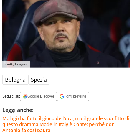
Getty Images
Bologna
Spezia
Seguici su:
Google Discover
Fonti preferite
Leggi anche:
Malagò ha fatto il gioco dell'oca, ma il grande sconfitto di
questo dramma Made in Italy è Conte: perché don
Antonio fa così paura