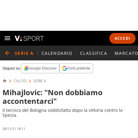
ACCEDI
SERIE A
CALENDARIO
CLASSIFICA
MARCATO
Seguici su:
Google Discover
Fonti preferite
CALCIO
SERIE A
Mihajlovic: "Non dobbiamo
accontentarci"
Il tecnico del Bologna soddisfatto dopo la vittoria contro lo
Spezia.
28/11/21 18:11