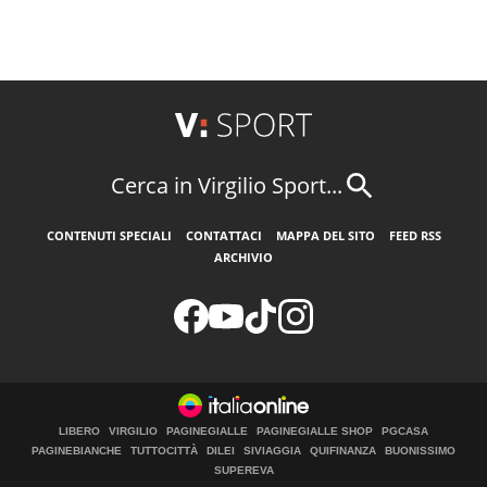
Cerca in Virgilio Sport...
CONTENUTI SPECIALI
CONTATTACI
MAPPA DEL SITO
FEED RSS
ARCHIVIO
LIBERO
VIRGILIO
PAGINEGIALLE
PAGINEGIALLE SHOP
PGCASA
PAGINEBIANCHE
TUTTOCITTÀ
DILEI
SIVIAGGIA
QUIFINANZA
BUONISSIMO
SUPEREVA