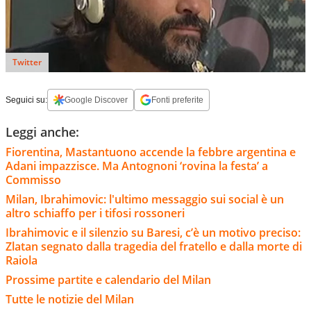
Twitter
Seguici su:
Google Discover
Fonti preferite
Leggi anche:
Fiorentina, Mastantuono accende la febbre argentina e
Adani impazzisce. Ma Antognoni ‘rovina la festa’ a
Commisso
Milan, Ibrahimovic: l'ultimo messaggio sui social è un
altro schiaffo per i tifosi rossoneri
Ibrahimovic e il silenzio su Baresi, c’è un motivo preciso:
Zlatan segnato dalla tragedia del fratello e dalla morte di
Raiola
Prossime partite e calendario del Milan
Tutte le notizie del Milan