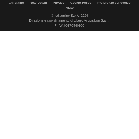
Chi siamo
Note Legali
Privacy
Cookie Policy
Preferenze sui cookie
Aiuto
© Italiaonline S.p.A. 2026
Direzione e coordinamento di Libero Acquisition S.á r.l.
P. IVA 03970540963