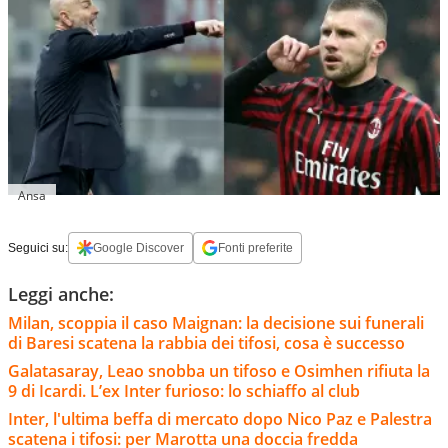
Ansa
Seguici su:
Google Discover
Fonti preferite
Leggi anche:
Milan, scoppia il caso Maignan: la decisione sui funerali
di Baresi scatena la rabbia dei tifosi, cosa è successo
Galatasaray, Leao snobba un tifoso e Osimhen rifiuta la
9 di Icardi. L’ex Inter furioso: lo schiaffo al club
Inter, l'ultima beffa di mercato dopo Nico Paz e Palestra
scatena i tifosi: per Marotta una doccia fredda