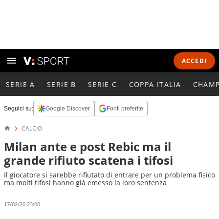
ACCEDI
SERIE A
SERIE B
SERIE C
COPPA ITALIA
CHAMP
Seguici su:
Google Discover
Fonti preferite
CALCIO
Milan ante e post Rebic ma il
grande rifiuto scatena i tifosi
Il giocatore si sarebbe rifiutato di entrare per un problema fisico
ma molti tifosi hanno già emesso la loro sentenza
17/02/20 23:00