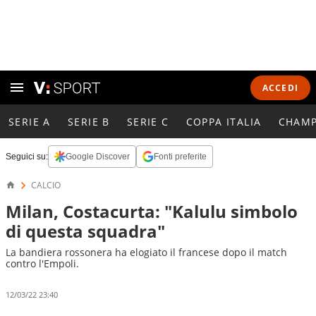
ACCEDI
SERIE A
SERIE B
SERIE C
COPPA ITALIA
CHAMP
Seguici su:
Google Discover
Fonti preferite
CALCIO
Milan, Costacurta: "Kalulu simbolo
di questa squadra"
La bandiera rossonera ha elogiato il francese dopo il match
contro l'Empoli.
12/03/22 23:40