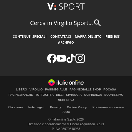
Cerca in Virgilio Sport...
CONTENUTI SPECIALI
CONTATTACI
MAPPA DEL SITO
FEED RSS
ARCHIVIO
LIBERO
VIRGILIO
PAGINEGIALLE
PAGINEGIALLE SHOP
PGCASA
PAGINEBIANCHE
TUTTOCITTÀ
DILEI
SIVIAGGIA
QUIFINANZA
BUONISSIMO
SUPEREVA
Chi siamo
Note Legali
Privacy
Cookie Policy
Preferenze sui cookie
Aiuto
© Italiaonline S.p.A. 2026
Direzione e coordinamento di Libero Acquisition S.á r.l.
P. IVA 03970540963