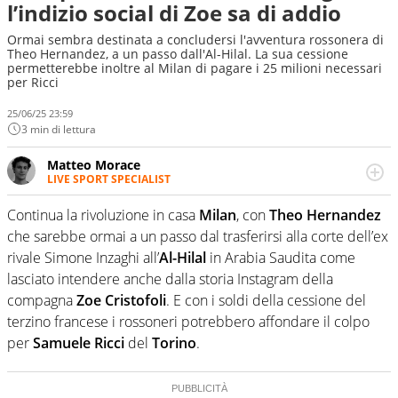
l’indizio social di Zoe sa di addio
Ormai sembra destinata a concludersi l'avventura rossonera di
Theo Hernandez, a un passo dall'Al-Hilal. La sua cessione
permetterebbe inoltre al Milan di pagare i 25 milioni necessari
per Ricci
25/06/25 23:59
3 min di lettura
Matteo Morace
LIVE SPORT SPECIALIST
La multimedialità quale approccio personale e
professionale. Ama raccontare lo sport focalizzando ogni
Continua la rivoluzione in casa
Milan
, con
Theo Hernandez
attenzione sul tempo reale: la verità della dirette non
che sarebbe ormai a un passo dal trasferirsi alla corte dell’ex
sono opinioni ma fatti
rivale Simone Inzaghi all’
Al-Hilal
in Arabia Saudita come
lasciato intendere anche dalla storia Instagram della
compagna
Zoe Cristofoli
. E con i soldi della cessione del
terzino francese i rossoneri potrebbero affondare il colpo
per
Samuele Ricci
del
Torino
.