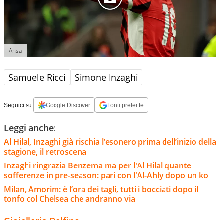
Ansa
Samuele Ricci
Simone Inzaghi
Seguici su:
Google Discover
Fonti preferite
Leggi anche:
Al Hilal, Inzaghi già rischia l’esonero prima dell’inizio della
stagione, il retroscena
Inzaghi ringrazia Benzema ma per l'Al Hilal quante
sofferenze in pre-season: pari con l'Al-Ahly dopo un ko
Milan, Amorim: è l’ora dei tagli, tutti i bocciati dopo il
tonfo col Chelsea che andranno via