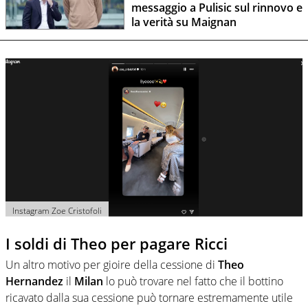
messaggio a Pulisic sul rinnovo e
la verità su Maignan
Instagram Zoe Cristofoli
I soldi di Theo per pagare Ricci
Un altro motivo per gioire della cessione di
Theo
Hernandez
il
Milan
lo può trovare nel fatto che il bottino
ricavato dalla sua cessione può tornare estremamente utile