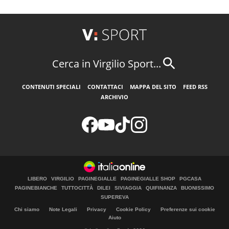
Cerca in Virgilio Sport...
CONTENUTI SPECIALI
CONTATTACI
MAPPA DEL SITO
FEED RSS
ARCHIVIO
LIBERO
VIRGILIO
PAGINEGIALLE
PAGINEGIALLE SHOP
PGCASA
PAGINEBIANCHE
TUTTOCITTÀ
DILEI
SIVIAGGIA
QUIFINANZA
BUONISSIMO
SUPEREVA
Chi siamo
Note Legali
Privacy
Cookie Policy
Preferenze sui cookie
Aiuto