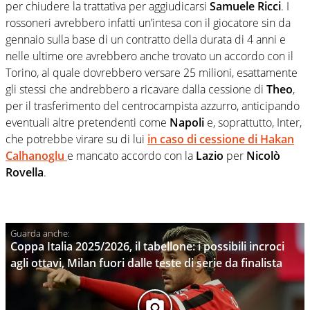
per chiudere la trattativa per aggiudicarsi
Samuele Ricci
. I
rossoneri avrebbero infatti un’intesa con il giocatore sin da
gennaio sulla base di un contratto della durata di 4 anni e
nelle ultime ore avrebbero anche trovato un accordo con il
Torino, al quale dovrebbero versare 25 milioni, esattamente
gli stessi che andrebbero a ricavare dalla cessione di
Theo
,
per il trasferimento del centrocampista azzurro, anticipando
eventuali altre pretendenti come
Napoli
e, soprattutto, Inter,
che potrebbe virare su di lui
in caso di cessione di
Hakan
Calhanoglu
e mancato accordo con la
Lazio
per
Nicolò
Rovella
.
Coppa Italia 2025/2026, il tabellone: i possibili incroci
agli ottavi, Milan fuori dalle teste di serie da finalista