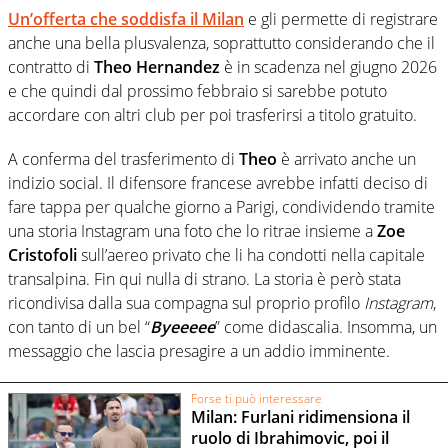
Un’offerta che soddisfa il
Milan
e gli permette di registrare
anche una bella plusvalenza, soprattutto considerando che il
contratto di
Theo Hernandez
è in scadenza nel giugno 2026
e che quindi dal prossimo febbraio si sarebbe potuto
accordare con altri club per poi trasferirsi a titolo gratuito.
A conferma del trasferimento di
Theo
è arrivato anche un
indizio social. Il difensore francese avrebbe infatti deciso di
fare tappa per qualche giorno a Parigi, condividendo tramite
una storia Instagram una foto che lo ritrae insieme a
Zoe
Cristofoli
sull’aereo privato che li ha condotti nella capitale
transalpina. Fin qui nulla di strano. La storia è però stata
ricondivisa dalla sua compagna sul proprio profilo
Instagram
,
con tanto di un bel “
Byeeeee
” come didascalia. Insomma, un
messaggio che lascia presagire a un addio imminente.
Forse ti può interessare
Milan: Furlani ridimensiona il
ruolo di Ibrahimovic, poi il