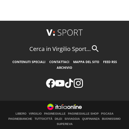
Cerca in Virgilio Sport...
CONTENUTI SPECIALI
CONTATTACI
MAPPA DEL SITO
FEED RSS
ARCHIVIO
LIBERO
VIRGILIO
PAGINEGIALLE
PAGINEGIALLE SHOP
PGCASA
PAGINEBIANCHE
TUTTOCITTÀ
DILEI
SIVIAGGIA
QUIFINANZA
BUONISSIMO
SUPEREVA