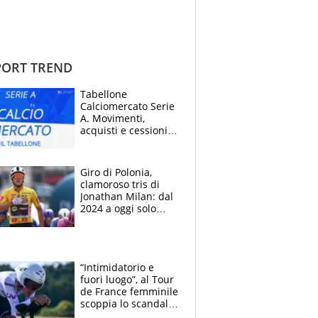
ORT TREND
Tabellone
Calciomercato Serie
A. Movimenti,
acquisti e cessioni:
estate 2026-27
Giro di Polonia,
clamoroso tris di
Jonathan Milan: dal
2024 a oggi solo
Pogacar ha vinto più
di lui. Bene Romele
e Skerl
“Intimidatorio e
fuori luogo”, al Tour
de France femminile
scoppia lo scandalo:
un uomo controlla i