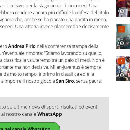
si decisivo, per la stagione dei bianconeri. Una
ebbero rendere ancora più difficile la difesa del titolo
Signora che, anche se ha giocato una partita in meno,
ossoneri. Una vittoria invece rilancerebbe decisamente
nero
Andrea Pirlo
nella conferenza stampa della
i un’eventuale rimonta: “Stiamo lavorando su quello,
La classifica la valuteremo tra un paio di mesi. Non è
portante ma non decisiva. Milan-Juventus è sempre
de da molto tempo, è primo in classifica ed è la
a imporre il nostro gioco a
San Siro
, senza paura:
o su ultime news di sport, risultati ed eventi
ti al nostro canale
WhatsApp
ra nel canale WhatsApp