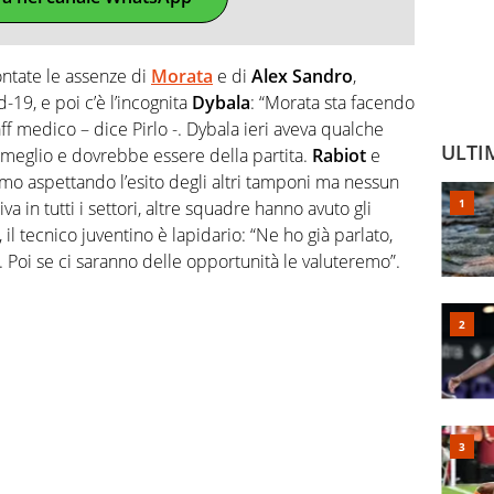
ontate le assenze di
Morata
e di
Alex Sandro
,
d-19, e poi c’è l’incognita
Dybala
: “Morata sta facendo
aff medico – dice Pirlo -. Dybala ieri aveva qualche
ULTI
 meglio e dovrebbe essere della partita.
Rabiot
e
mo aspettando l’esito degli altri tamponi ma nessun
a in tutti i settori, altre squadre hanno avuto gli
 il tecnico juventino è lapidario: “Ne ho già parlato,
 Poi se ci saranno delle opportunità le valuteremo”.