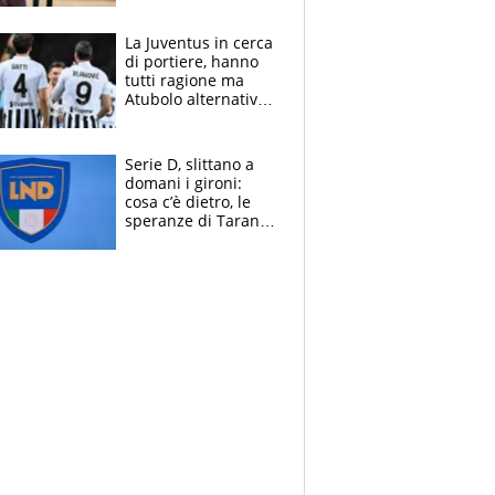
reggiseni delle
atlete
La Juventus in cerca
di portiere, hanno
tutti ragione ma
Atubolo alternativa
a Vicario non regge
e la soluzione
rimane Milinkovic-
Serie D, slittano a
Savic
domani i gironi:
cosa c’è dietro, le
speranze di Taranto
e Messina, chi può
essere ripescato