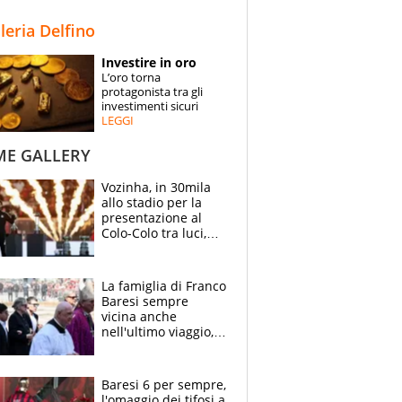
STORIE
lleria Delfino
SPECIALI
Investire in oro
L’oro torna
ESPERTI
protagonista tra gli
investimenti sicuri
LEGGI
CONTATTI
ME GALLERY
Vozinha, in 30mila
allo stadio per la
presentazione al
Colo-Colo tra luci,
spettacolo, elicotteri
e paracadutisti
La famiglia di Franco
Baresi sempre
vicina anche
nell'ultimo viaggio,
la moglie Maura, i
figli e i suoi cari
circondati
Baresi 6 per sempre,
dall'affetto dei tifosi
l'omaggio dei tifosi a