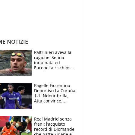
ME NOTIZIE
Paltrinieri aveva la
ragione, Senna
inquinata ed
Europei a rischio:
allenamenti fermi,
cosa succede
adesso
Pagelle Fiorentina-
Deportivo La Coruña
1-1: Ndour brilla,
Atta convince.
Pongracic rovina
tutto nel finale
Real Madrid senza
freni: l’acquisto
record di Diomande
che batte Zidane e