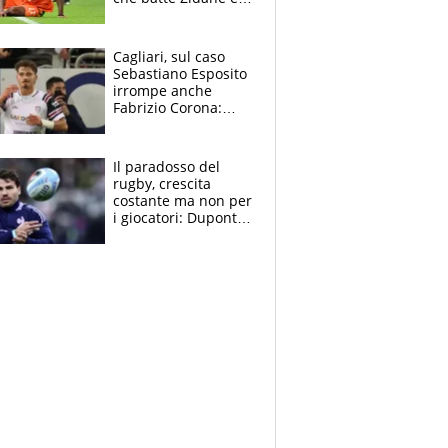
Ronaldo. Vinicius
rinnova: le cifre
Cagliari, sul caso
Sebastiano Esposito
irrompe anche
Fabrizio Corona:
“Ecco cosa è
successo, ho le
prove”
Il paradosso del
rugby, crescita
costante ma non per
i giocatori: Dupont
(il più pagato al
mondo) guadagna
solo 1,4 milioni
all'anno