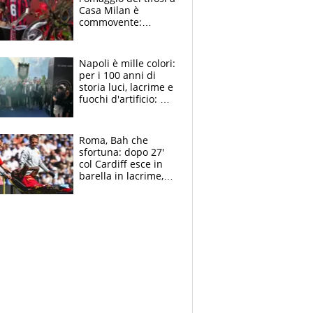
Casa Milan è
commovente:
maglie, bandiere,
sciarpe, lacrime e
bigliettini
Napoli è mille colori:
per i 100 anni di
storia luci, lacrime e
fuochi d'artificio: De
Laurentiis salta al
coro anti-Juve
Roma, Bah che
sfortuna: dopo 27'
col Cardiff esce in
barella in lacrime,
Dybala rigore da
schiaffi, i giallorossi
prendono 3 gol in
45'