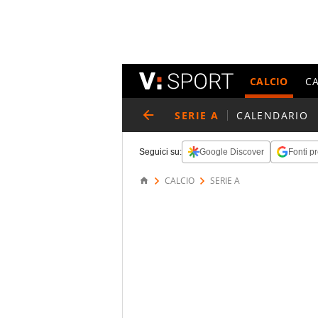
CALCIO
C
SERIE A
CALENDARIO
Seguici su:
Google Discover
Fonti pr
CALCIO
SERIE A