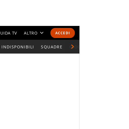
UIDA TV
ALTRO
ACCEDI
INDISPONIBILI
CALENDARI E CLASSIFICHE
SQUADRE
GIOCATORI SERIE A
ALTRI SPORT
MONDIALI 2026
OLIMPIADI
GOSSIP
LIFESTYLE