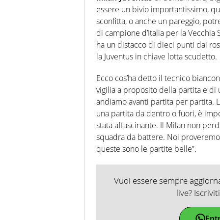
essere un bivio importantissimo, qua
sconfitta, o anche un pareggio, potr
di campione d’Italia per la Vecchia 
ha un distacco di dieci punti dai r
la Juventus in chiave lotta scudetto.
Ecco cos’ha detto il tecnico bianco
vigilia a proposito della partita e d
andiamo avanti partita per partita. 
una partita da dentro o fuori, è im
stata affascinante. Il Milan non per
squadra da battere. Noi proveremo 
queste sono le partite belle”.
Vuoi essere sempre aggiornat
live? Iscrivi
Ent