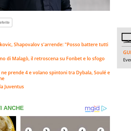
eferite
okovic, Shapovalov s'arrende: "Posso battere tutti
GUI
il no di Malagò, il retroscena su Fonbet e lo sfogo
Even
 ne prende 4 e volano spintoni tra Dybala, Soulé e
rme
la Juventus