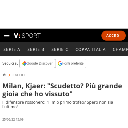
ACCEDI
SERIE A
SERIE B
SERIE C
COPPA ITALIA
CHAMP
Seguici su:
Google Discover
Fonti preferite
CALCIO
Milan, Kjaer: "Scudetto? Più grande
gioia che ho vissuto"
Il difensore rossonero: "Il mio primo trofeo? Spero non sia
l'ultimo".
25/05/22 13:09