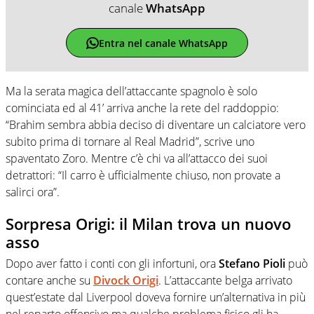
canale
WhatsApp
Entra nel canale WhatsApp
Ma la serata magica dell’attaccante spagnolo è solo
cominciata ed al 41’ arriva anche la rete del raddoppio:
“Brahim sembra abbia deciso di diventare un calciatore vero
subito prima di tornare al Real Madrid”, scrive uno
spaventato Zoro. Mentre c’è chi va all’attacco dei suoi
detrattori: “Il carro è ufficialmente chiuso, non provate a
salirci ora”.
Sorpresa Origi: il Milan trova un nuovo
asso
Dopo aver fatto i conti con gli infortuni, ora
Stefano Pioli
può
contare anche su
Divock Origi
. L’attaccante belga arrivato
quest’estate dal Liverpool doveva fornire un’alternativa in più
nel reparto offensivo ma qualche problema fisico gli ha