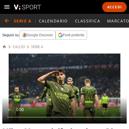
ACCEDI
SERIE A
CALENDARIO
CLASSIFICA
MARCATO
Seguici su:
Google Discover
Fonti preferite
CALCIO
SERIE A