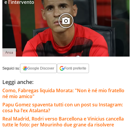
e l'intervento
Ansa
Seguici su:
Google Discover
Fonti preferite
Leggi anche:
Como, Fabregas liquida Morata: "Non è né mio fratello
né mio amico"
Papu Gomez spaventa tutti con un post su Instagram:
cosa ha l’ex Atalanta?
Real Madrid, Rodri verso Barcellona e Vinicius cancella
tutte le foto: per Mourinho due grane da risolvere