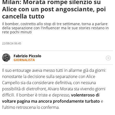
Milan: Morata rompe silenzio su
Alice con un post angosciante, poi
cancella tutto
Il bomber, costretto allo stop di tre settimane, torna a parlare
della separazione con l'influencer ma le sue stories restano in
rete pochi minuti
22/08/24 06:45
Fabrizio Piccolo
GIORNALISTA
Nella sua carriera ha seguito numerose manifestazioni
sportive e collaborato con agenzie e testate. Esperienza,
Il suo entourage aveva messo tutti in allarme già da giorni:
competenza, conoscenza e memoria storica. Si occupa
nonostante la decisione sulla separazione con Alice
prevalentemente di calcio
Campello sia da considerare definitiva, con nessuna
possibilità di dietrofront, Alvaro Morata sta vivendo giorni
difficili. Il bomber è triste e depresso,
volenteroso di
voltare pagina ma ancora profondamente turbato
e
l’ultimo retroscena lo conferma.