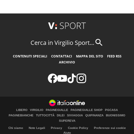
Cerca in Virgilio Sport...
CONTENUTI SPECIALI
CONTATTACI
MAPPA DEL SITO
FEED RSS
ARCHIVIO
LIBERO
VIRGILIO
PAGINEGIALLE
PAGINEGIALLE SHOP
PGCASA
PAGINEBIANCHE
TUTTOCITTÀ
DILEI
SIVIAGGIA
QUIFINANZA
BUONISSIMO
SUPEREVA
Chi siamo
Note Legali
Privacy
Cookie Policy
Preferenze sui cookie
Aiuto