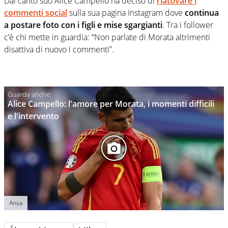
Dal canto suo Alice Campello ha deciso di
riattivare i
commenti social
sulla sua pagina Instagram dove
continua
a postare foto con i figli e mise sgargianti
. Tra i follower
c’è chi mette in guardia: “Non parlate di Morata altrimenti
disattiva di nuovo i commenti”.
Alice Campello: l'amore per Morata, i momenti difficili
e l'intervento
Ansa