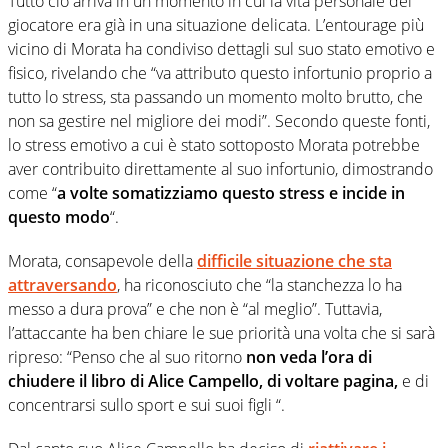
Tutto ciò arriva in un momento in cui la vita personale del
giocatore era già in una situazione delicata. L’entourage più
vicino di Morata ha condiviso dettagli sul suo stato emotivo e
fisico, rivelando che “va attributo questo infortunio proprio a
tutto lo stress, sta passando un momento molto brutto, che
non sa gestire nel migliore dei modi”. Secondo queste fonti,
lo stress emotivo a cui è stato sottoposto Morata potrebbe
aver contribuito direttamente al suo infortunio, dimostrando
come “
a volte somatizziamo questo stress e incide in
questo modo
“.
Morata, consapevole della
difficile situazione che sta
attraversando
, ha riconosciuto che “la stanchezza lo ha
messo a dura prova” e che non è “al meglio”. Tuttavia,
l’attaccante ha ben chiare le sue priorità una volta che si sarà
ripreso: “Penso che al suo ritorno
non veda l’ora di
chiudere il libro di Alice Campello, di voltare pagina,
e di
concentrarsi sullo sport e sui suoi figli “.