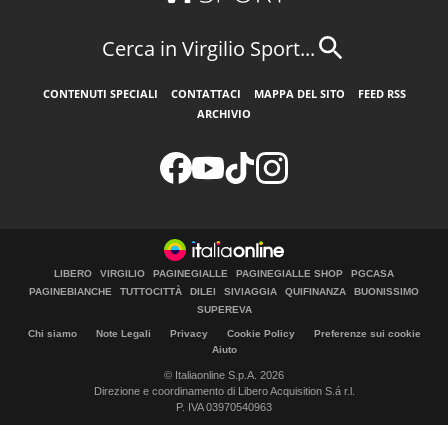
Cerca in Virgilio Sport...
CONTENUTI SPECIALI
CONTATTACI
MAPPA DEL SITO
FEED RSS
ARCHIVIO
LIBERO
VIRGILIO
PAGINEGIALLE
PAGINEGIALLE SHOP
PGCASA
PAGINEBIANCHE
TUTTOCITTÀ
DILEI
SIVIAGGIA
QUIFINANZA
BUONISSIMO
SUPEREVA
Chi siamo
Note Legali
Privacy
Cookie Policy
Preferenze sui cookie
Aiuto
© Italiaonline S.p.A. 2026
Direzione e coordinamento di Libero Acquisition S.á r.l.
P. IVA 03970540963