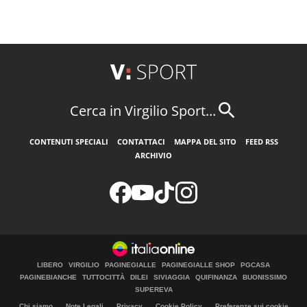
Cerca in Virgilio Sport...
CONTENUTI SPECIALI
CONTATTACI
MAPPA DEL SITO
FEED RSS
ARCHIVIO
LIBERO
VIRGILIO
PAGINEGIALLE
PAGINEGIALLE SHOP
PGCASA
PAGINEBIANCHE
TUTTOCITTÀ
DILEI
SIVIAGGIA
QUIFINANZA
BUONISSIMO
SUPEREVA
Chi siamo
Note Legali
Privacy
Cookie Policy
Preferenze sui cookie